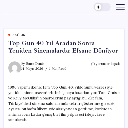
Skip
to
content
SAĞLIK
Top Gun 40 Yıl Aradan Sonra
Yeniden Sinemalarda: Efsane Dönüyor
Top
By
Emre Demir
yorumlar kapalı
Gun
14 Mayıs 2026
1 Min Read
40
Yıl
Aradan
1986 yapımı ikonik film Top Gun, 40. yıldönümü vesilesiyle
Sonra
yeniden sinemaseverlerle buluşmaya hazırlanıyor. Tom Cruise
Yeniden
Sinemalarda:
ve Kelly McGillis’in başrollerini paylaştığı bu kült film,
Efsane
Türkiye’deki sinema salonlarında tekrar gösterime girecek.
Dönüyor
Ayrıca, bu hafta ülkemizde aksiyondan gerilime, korkudan
için
animasyona kadar geniş bir film yelpazesi izleyicilere
sunulacak.