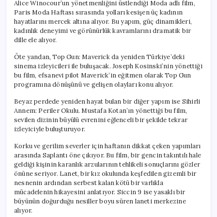
Alice Winocour’un yönetmenliğini üstlendiği Moda adlı film,
Paris Moda Haftası sırasında yolları kesişen üç kadının
hayatlarını mercek altına alıyor. Bu yapım, güç dinamikleri,
kadınlık deneyimi ve görünürlük kavramlarını dramatik bir
dille ele alıyor.
Öte yandan, Top Gun: Maverick da yeniden Türkiye’deki
sinema izleyicileri ile buluşacak. Joseph Kosinski’nin yönettiği
bu film, efsanevi pilot Maverick’in eğitmen olarak Top Gun
programına dönüşünü ve gelişen olayları konu alıyor.
Beyaz perdede yeniden hayat bulan bir diğer yapım ise Sihirli
Annem: Periler Okulu. Mustafa Kotan’ın yönettiği bu film,
sevilen dizinin büyülü evrenini eğlenceli bir şekilde tekrar
izleyiciyle buluşturuyor.
Korku ve gerilim severler için haftanın dikkat çeken yapımları
arasında Saplantı öne çıkıyor. Bu film, bir gencin takıntılı hale
geldiği kişinin karanlık arzularının tehlikeli sonuçlarını gözler
önüne seriyor. Lanet, bir kız okulunda keşfedilen gizemli bir
nesnenin ardından serbest kalan kötü bir varlıkla
mücadelenin hikayesini anlatıyor. Siccin 9 ise yasaklı bir
büyünün doğurduğu nesiller boyu süren laneti merkezine
alıyor.