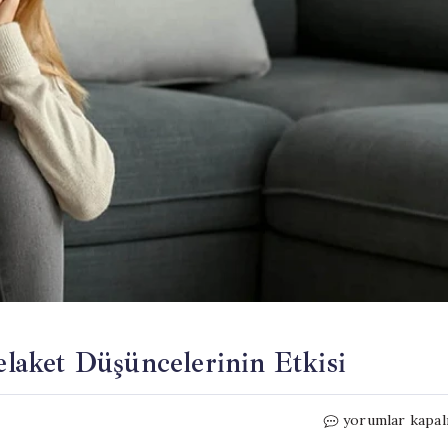
Felaket Düşüncelerinin Etkisi
Panik
yorumlar kapal
Atakların