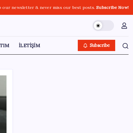
o our newsletter & never miss our best posts.
Subscribe Now!
TIM
İLETİŞİM
Subscribe
SON YAZILAR
OpenAI, yapay zeka modellerinin sınırların
dışına çıktığını açıkladı