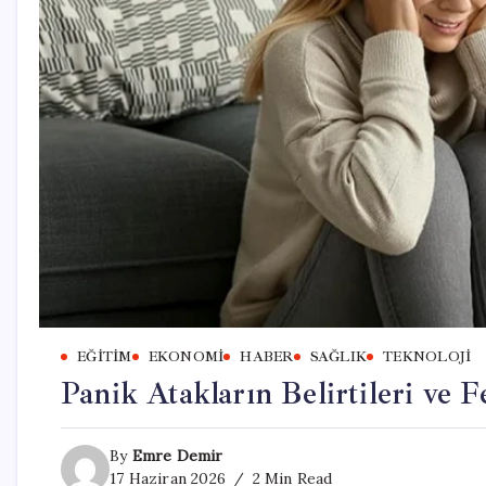
EĞITIM
EKONOMI
HABER
SAĞLIK
TEKNOLOJI
Panik Atakların Belirtileri ve 
By
Emre Demir
17 Haziran 2026
2 Min Read