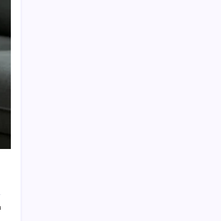
Şehit aileleri ve gazi aylıklarına zam
düzenlemesi
Altın yatırımcısı için kritik hafta: Gram,
çeyrek ve Cumhuriyet altını bugün ne kadar
oldu? Güncel altın fiyatları 4 Ağustos 2026
Salı…
MacBook Air Stokları Tükendi: Apple’ın
Stratejisi Ne?
Milyonlarca sürücüyü ilgilendiriyor!
Kazadan sonra bunu yapmak zorunda
değilsiniz!
Uzmandan güneş gözlüğü uyarısı: Koyu cam
tek başına koruma sağlamıyor
Polonya topraklarına düşen cisim paniğe
yol açtı: Hava savunma sistemleri aktive
edildi
ı
Fındıkkıran Adam’ın ayak izi ortaya çıktı: