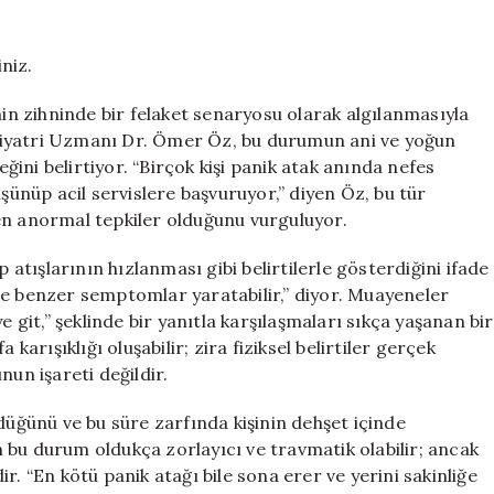
Belirtileri
ve
Felaket
niz.
Düşüncelerinin
Etkisi
işinin zihninde bir felaket senaryosu olarak algılanmasıyla
için
kiyatri Uzmanı Dr. Ömer Öz, bu durumun ani ve yoğun
eğini belirtiyor. “Birçok kişi panik atak anında nefes
üşünüp acil servislere başvuruyor,” diyen Öz, bu tür
en anormal tepkiler olduğunu vurguluyor.
 atışlarının hızlanması gibi belirtilerle gösterdiğini ifade
ne benzer semptomlar yaratabilir,” diyor. Muayeneler
e git,” şeklinde bir yanıtla karşılaşmaları sıkça yaşanan bir
rışıklığı oluşabilir; zira fiziksel belirtiler gerçek
nun işareti değildir.
düğünü ve bu süre zarfında kişinin dehşet içinde
in bu durum oldukça zorlayıcı ve travmatik olabilir; ancak
r. “En kötü panik atağı bile sona erer ve yerini sakinliğe