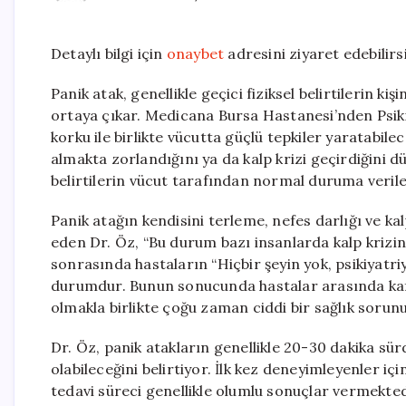
Detaylı bilgi için
onaybet
adresini ziyaret edebilirsi
Panik atak, genellikle geçici fiziksel belirtilerin k
ortaya çıkar. Medicana Bursa Hastanesi’nden Psi
korku ile birlikte vücutta güçlü tepkiler yaratabilec
almakta zorlandığını ya da kalp krizi geçirdiğini d
belirtilerin vücut tarafından normal duruma veril
Panik atağın kendisini terleme, nefes darlığı ve kalp
eden Dr. Öz, “Bu durum bazı insanlarda kalp krizi
sonrasında hastaların “Hiçbir şeyin yok, psikiyatriy
durumdur. Bunun sonucunda hastalar arasında kafa ka
olmakla birlikte çoğu zaman ciddi bir sağlık sorunu
Dr. Öz, panik atakların genellikle 20-30 dakika sür
olabileceğini belirtiyor. İlk kez deneyimleyenler iç
tedavi süreci genellikle olumlu sonuçlar vermektedi