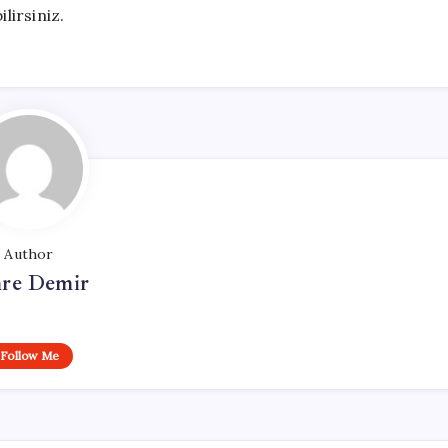
lirsiniz.
Author
re Demir
Follow Me