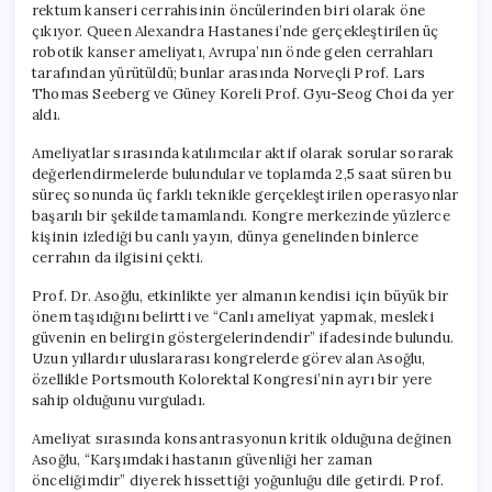
rektum kanseri cerrahisinin öncülerinden biri olarak öne
çıkıyor. Queen Alexandra Hastanesi’nde gerçekleştirilen üç
robotik kanser ameliyatı, Avrupa’nın önde gelen cerrahları
tarafından yürütüldü; bunlar arasında Norveçli Prof. Lars
Thomas Seeberg ve Güney Koreli Prof. Gyu-Seog Choi da yer
aldı.
Ameliyatlar sırasında katılımcılar aktif olarak sorular sorarak
değerlendirmelerde bulundular ve toplamda 2,5 saat süren bu
süreç sonunda üç farklı teknikle gerçekleştirilen operasyonlar
başarılı bir şekilde tamamlandı. Kongre merkezinde yüzlerce
kişinin izlediği bu canlı yayın, dünya genelinden binlerce
cerrahın da ilgisini çekti.
Prof. Dr. Asoğlu, etkinlikte yer almanın kendisi için büyük bir
önem taşıdığını belirtti ve “Canlı ameliyat yapmak, mesleki
güvenin en belirgin göstergelerindendir” ifadesinde bulundu.
Uzun yıllardır uluslararası kongrelerde görev alan Asoğlu,
özellikle Portsmouth Kolorektal Kongresi’nin ayrı bir yere
sahip olduğunu vurguladı.
Ameliyat sırasında konsantrasyonun kritik olduğuna değinen
Asoğlu, “Karşımdaki hastanın güvenliği her zaman
önceliğimdir” diyerek hissettiği yoğunluğu dile getirdi. Prof.