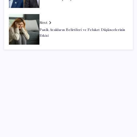
Next
Panik Atakların Belirtileri ve Felaket Düşüncelerinin
Etkisi
SON YAZILAR
OpenAI, yapay zeka modellerinin sınırların dışına
çıktığını açıkladı