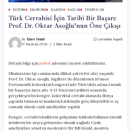
EĞITIM
EKONOMI
HABER
SAĞLIK
TEKNOLOJI
Türk Cerrahisi İçin Tarihi Bir Başarı:
Prof. Dr. Oktar Asoğlu’nun Öne Çıkışı
Türk
By
Emre Demir
yorumlar kapalı
Cerrahisi
17 Haziran 2026
2 Min Read
İçin
Tarihi
Bir
Detaylı bilgi için
joybet
adresini ziyaret edebilirsiniz.
Başarı:
Prof.
Uluslararası tıp camiasında dikkat çeken bir olay yaşandı:
Dr.
Prof. Dr. Oktar Asoğlu, İngiltere’de düzenlenen 10’uncu
Oktar
Asoğlu’nun
Portsmouth Kolorektal Kongresi’nde Türk tıbbı adına önemli
Öne
bir başarıya imza attı. 9-13 Haziran tarihleri arasında
Çıkışı
gerçekleşen bu kongre, kolorektal cerrahi alanında dünya
için
çapında tanınan uzmanların katılımıyla gerçekleştirildi ve eş
zamanlı olarak canlı ameliyatlar yapıldı.
Kongre, cerrahi tekniklerin gelişimine katkıda bulunan önemli
isimlerin bir araya gelmesine olanak sağladı. Canlı
ameliyatları yöneten moderatör Sir Bill Heald, modern