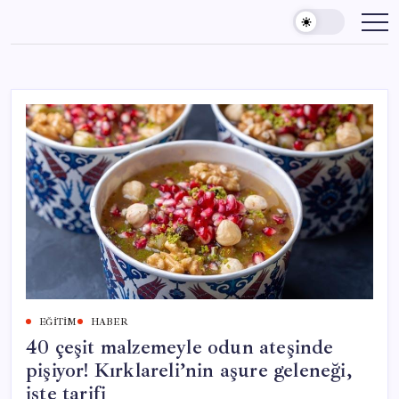
Skip
to
content
EĞITIM
HABER
40 çeşit malzemeyle odun ateşinde
pişiyor! Kırklareli’nin aşure geleneği,
işte tarifi