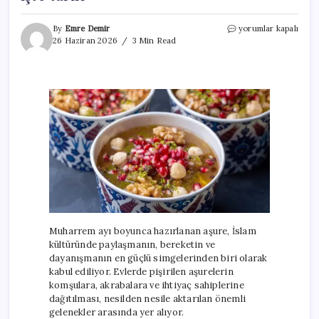
40
By
Emre Demir
yorumlar kapalı
çeşit
26 Haziran 2026
3 Min Read
malzemeyle
odun
ateşinde
pişiyor!
Kırklareli’nin
aşure
geleneği,
işte
tarifi
için
Muharrem ayı boyunca hazırlanan aşure, İslam
kültüründe paylaşmanın, bereketin ve
dayanışmanın en güçlü simgelerinden biri olarak
kabul ediliyor. Evlerde pişirilen aşurelerin
komşulara, akrabalara ve ihtiyaç sahiplerine
dağıtılması, nesilden nesile aktarılan önemli
gelenekler arasında yer alıyor.