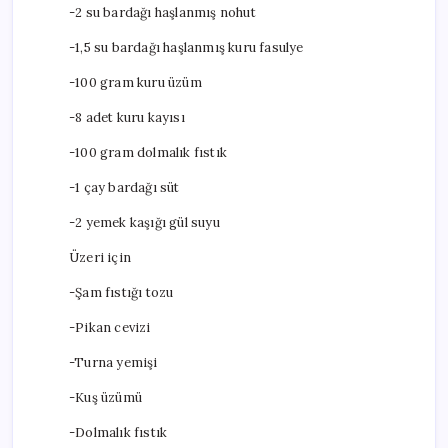
-2 su bardağı haşlanmış nohut
-1,5 su bardağı haşlanmış kuru fasulye
-100 gram kuru üzüm
-8 adet kuru kayısı
-100 gram dolmalık fıstık
-1 çay bardağı süt
-2 yemek kaşığı gül suyu
Üzeri için
-Şam fıstığı tozu
-Pikan cevizi
-Turna yemişi
-Kuş üzümü
-Dolmalık fıstık