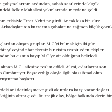
Çocuktan
ma çalışmalarının ardından, sabah saatlerinde küçük
Acı
sindeki Belkız Mahallesi yakınlarında meydana geldi.
Haber
için
nın etkisiyle Fırat Nehri’ne girdi. Ancak kısa bir süre
ı. Arkadaşlarının kurtarma çabalarına rağmen küçük çocu
ardan oluşan gruplar, M.C.’yi bulmak için iki gün
hir yüzeyinde hareketsiz bir cisim tespit eden ekipler,
ndan bu cismin kayıp M.C.’ye ait olduğunu belirledi.
nan M.C., ailesine teslim edildi. Ailesi, evlatlarını son
 Cumhuriyet Başsavcılığı olayla ilgili olası ihmal olup
ruşturma başlattı.
deki ani derinleşme ve gizli akıntılara karşı vatandaşları
ğinin altını çizdi. Bu trajik olay, bölge halkında derin bi