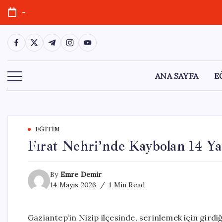
Skip
-
to
content
https://www.facebook.com/
https://twitter.com/
https://t.me/
https://www.instagram.com/
https://youtube.com/
ANA SAYFA
E
EĞITIM
Fırat Nehri’nde Kaybolan 14 Y
By
Emre Demir
14 Mayıs 2026
1 Min Read
Gaziantep’in Nizip ilçesinde, serinlemek için girdi