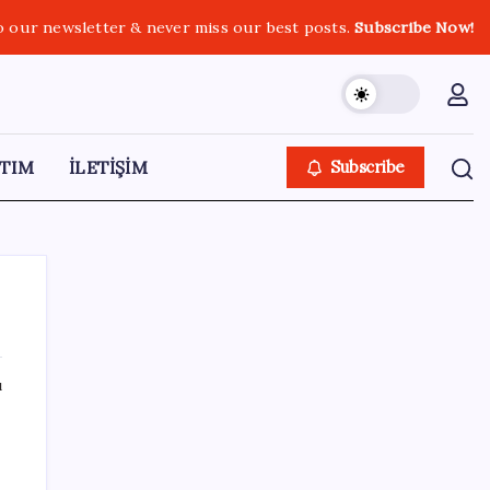
o our newsletter & never miss our best posts.
Subscribe Now!
TIM
İLETİŞİM
Subscribe
ı
SON YAZILAR
İklim zirvesi de milyarlar yutacak