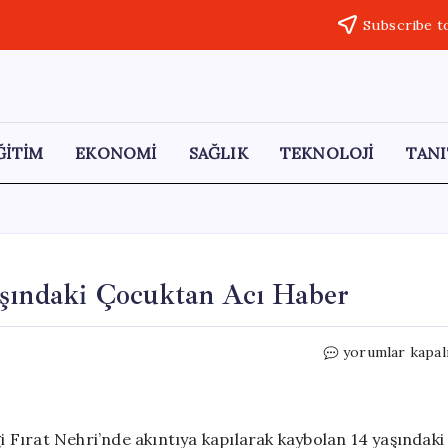
Subscribe t
ĞİTİM
EKONOMİ
SAĞLIK
TEKNOLOJİ
TANI
aşındaki Çocuktan Acı Haber
Fırat
yorumlar kapal
Nehri’nde
Kaybolan
14
Yaşındaki
ği Fırat Nehri’nde akıntıya kapılarak kaybolan 14 yaşındaki