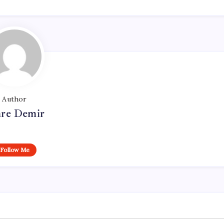
Author
re Demir
Follow Me