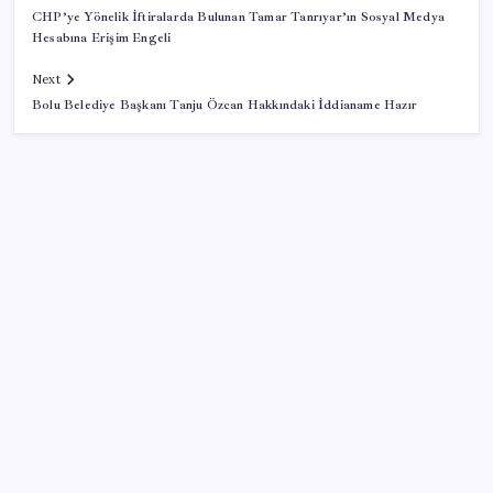
CHP’ye Yönelik İftiralarda Bulunan Tamar Tanrıyar’ın Sosyal Medya
Hesabına Erişim Engeli
Next
Bolu Belediye Başkanı Tanju Özcan Hakkındaki İddianame Hazır
SON YAZILAR
OpenAI, yapay zeka modellerinin sınırların dışına
çıktığını açıkladı
Şehit aileleri ve gazi aylıklarına zam düzenlemesi
Altın yatırımcısı için kritik hafta: Gram, çeyrek ve