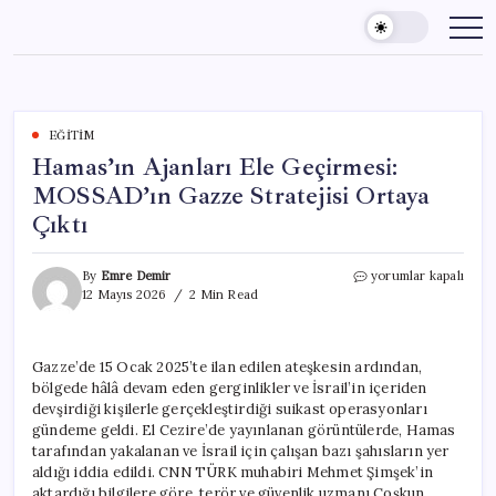
Skip
to
content
EĞITIM
Hamas’ın Ajanları Ele Geçirmesi:
MOSSAD’ın Gazze Stratejisi Ortaya
Çıktı
Hamas’ın
By
Emre Demir
yorumlar kapalı
Ajanları
12 Mayıs 2026
2 Min Read
Ele
Geçirmesi:
MOSSAD’ın
Gazze’de 15 Ocak 2025’te ilan edilen ateşkesin ardından,
Gazze
bölgede hâlâ devam eden gerginlikler ve İsrail’in içeriden
Stratejisi
Ortaya
devşirdiği kişilerle gerçekleştirdiği suikast operasyonları
Çıktı
gündeme geldi. El Cezire’de yayınlanan görüntülerde, Hamas
için
tarafından yakalanan ve İsrail için çalışan bazı şahısların yer
aldığı iddia edildi. CNN TÜRK muhabiri Mehmet Şimşek’in
aktardığı bilgilere göre, terör ve güvenlik uzmanı Coşkun