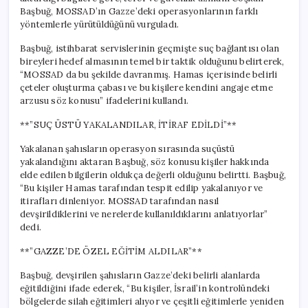
Başbuğ, MOSSAD’ın Gazze’deki operasyonlarının farklı
yöntemlerle yürütüldüğünü vurguladı.
Başbuğ, istihbarat servislerinin geçmişte suç bağlantısı olan
bireyleri hedef almasının temel bir taktik olduğunu belirterek,
“MOSSAD da bu şekilde davranmış. Hamas içerisinde belirli
çeteler oluşturma çabası ve bu kişilere kendini angaje etme
arzusu söz konusu” ifadelerini kullandı.
**”SUÇ ÜSTÜ YAKALANDILAR, İTİRAF EDİLDİ”**
Yakalanan şahısların operasyon sırasında suçüstü
yakalandığını aktaran Başbuğ, söz konusu kişiler hakkında
elde edilen bilgilerin oldukça değerli olduğunu belirtti. Başbuğ,
“Bu kişiler Hamas tarafından tespit edilip yakalanıyor ve
itirafları dinleniyor. MOSSAD tarafından nasıl
devşirildiklerini ve nerelerde kullanıldıklarını anlatıyorlar”
dedi.
**”GAZZE’DE ÖZEL EĞİTİM ALDILAR”**
Başbuğ, devşirilen şahısların Gazze’deki belirli alanlarda
eğitildiğini ifade ederek, “Bu kişiler, İsrail’in kontrolündeki
bölgelerde silah eğitimleri alıyor ve çeşitli eğitimlerle yeniden