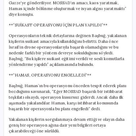
Gazze’ye gönderiliyor. MOSSAD’ın amacı, kaos yaratmak,
Hamas içinde bölünme oluşturmak ve isyan algısı yaratmaktı”
diye konuştu.
**”SUİKAST OPERASYONU İÇİN PLAN YAPILDI”**
Operasyonların teknik detaylarına değinen Başbuğ, yakalanan
kişilerin suikast amacıyla kullanıldığını belirtti. Daha önce
İsrail’in drone operasyonlarıyla başarılı olamadığını ve bu
nedenle farklı bir yöntem devreye sokulduğunu söyledi.
Başbuğ, “Bu kişilere suikast eğitimi verildi ve sesli komutlarla
yönlendirme yapıldı” açıklamasında bulundu.
**”HAMAS, OPERASYONU ENGELLEDİ”**
Başbuğ, Hamas’ın bu operasyonu önceden tespit ederek planı
bozduğunu savunarak, “Eğer MOSSAD başarılı bir istihbarat
teşkilatı olsaydı, operasyon kusursuz giderdi. Ancak daha ilk
aşamada yakalandılar. Hamas, karşı istihbarat konusunda
başarılı bir operasyonla bu planı engelledi” dedi.
Yakalanan kişilerin sorgulanmaya devam ettiği ve olayın daha
geniş bir operasyon ağına dair yeni bilgileri ortaya
çıkarabileceği öne sürüldü.