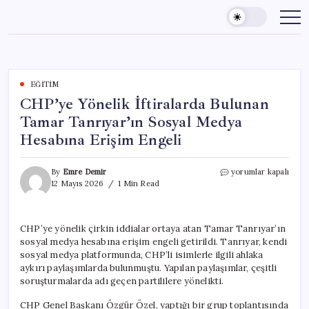
Skip
to
content
EĞITIM
CHP’ye Yönelik İftiralarda Bulunan
Tamar Tanrıyar’ın Sosyal Medya
Hesabına Erişim Engeli
CHP’ye
By
Emre Demir
yorumlar kapalı
Yönelik
12 Mayıs 2026
1 Min Read
İftiralarda
Bulunan
Tamar
CHP’ye yönelik çirkin iddialar ortaya atan Tamar Tanrıyar’ın
Tanrıyar’ın
sosyal medya hesabına erişim engeli getirildi. Tanrıyar, kendi
Sosyal
Medya
sosyal medya platformunda, CHP’li isimlerle ilgili ahlaka
Hesabına
aykırı paylaşımlarda bulunmuştu. Yapılan paylaşımlar, çeşitli
Erişim
soruşturmalarda adı geçen partililere yönelikti.
Engeli
için
CHP Genel Başkanı Özgür Özel, yaptığı bir grup toplantısında