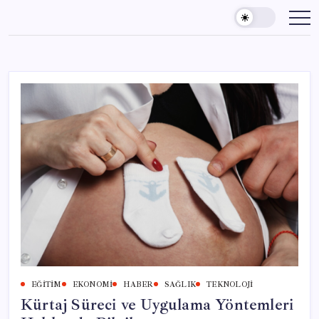
Skip
to
content
EĞITIM
EKONOMI
HABER
SAĞLIK
TEKNOLOJI
Kürtaj Süreci ve Uygulama Yöntemleri