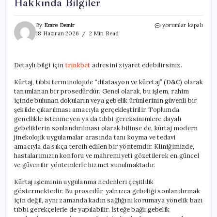
Hakkında Bilgiler
Kürtaj
By
Emre Demir
yorumlar kapalı
Süreci
18 Haziran 2026
2 Min Read
ve
Uygulama
Yöntemleri
Detaylı bilgi için
trinkbet
adresini ziyaret edebilirsiniz.
Hakkında
Bilgiler
Kürtaj, tıbbi terminolojide “dilatasyon ve küretaj” (D&C) olarak
için
tanımlanan bir prosedürdür. Genel olarak, bu işlem, rahim
içinde bulunan dokuların veya gebelik ürünlerinin güvenli bir
şekilde çıkarılması amacıyla gerçekleştirilir. Toplumda
genellikle istenmeyen ya da tıbbi gereksinimlere dayalı
gebeliklerin sonlandırılması olarak bilinse de, kürtaj modern
jinekolojik uygulamalar arasında tanı koyma ve tedavi
amacıyla da sıkça tercih edilen bir yöntemdir. Kliniğimizde,
hastalarımızın konforu ve mahremiyeti gözetilerek en güncel
ve güvenilir yöntemlerle hizmet sunulmaktadır.
Kürtaj işleminin uygulanma nedenleri çeşitlilik
göstermektedir. Bu prosedür, yalnızca gebeliği sonlandırmak
için değil, aynı zamanda kadın sağlığını korumaya yönelik bazı
tıbbi gerekçelerle de yapılabilir. İsteğe bağlı gebelik