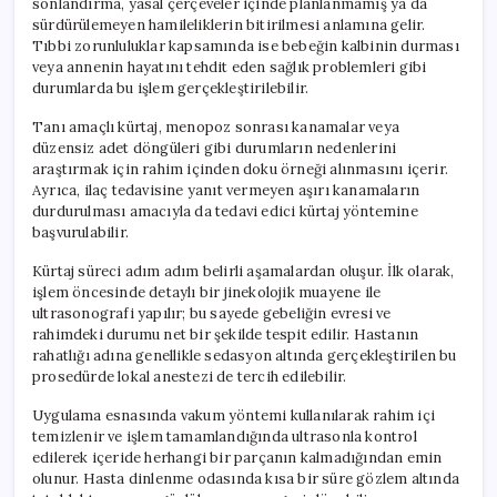
sonlandırma, yasal çerçeveler içinde planlanmamış ya da
sürdürülemeyen hamileliklerin bitirilmesi anlamına gelir.
Tıbbi zorunluluklar kapsamında ise bebeğin kalbinin durması
veya annenin hayatını tehdit eden sağlık problemleri gibi
durumlarda bu işlem gerçekleştirilebilir.
Tanı amaçlı kürtaj, menopoz sonrası kanamalar veya
düzensiz adet döngüleri gibi durumların nedenlerini
araştırmak için rahim içinden doku örneği alınmasını içerir.
Ayrıca, ilaç tedavisine yanıt vermeyen aşırı kanamaların
durdurulması amacıyla da tedavi edici kürtaj yöntemine
başvurulabilir.
Kürtaj süreci adım adım belirli aşamalardan oluşur. İlk olarak,
işlem öncesinde detaylı bir jinekolojik muayene ile
ultrasonografi yapılır; bu sayede gebeliğin evresi ve
rahimdeki durumu net bir şekilde tespit edilir. Hastanın
rahatlığı adına genellikle sedasyon altında gerçekleştirilen bu
prosedürde lokal anestezi de tercih edilebilir.
Uygulama esnasında vakum yöntemi kullanılarak rahim içi
temizlenir ve işlem tamamlandığında ultrasonla kontrol
edilerek içeride herhangi bir parçanın kalmadığından emin
olunur. Hasta dinlenme odasında kısa bir süre gözlem altında