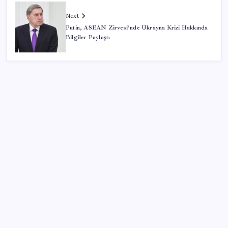
Next
Putin, ASEAN Zirvesi’nde Ukrayna Krizi Hakkında
Bilgiler Paylaştı
SON YAZILAR
Döviz cinsi ticari kredilerde tarihi rekor
Kritik toplantıya günler kaldı: Merkez Bankası
enflasyon tahminlerini 13 Ağustos’ta duyuracak
2026 KPSS Lise (Ortaöğretim) başvuruları ne zaman?