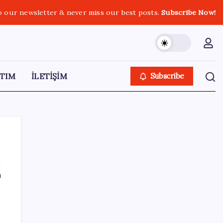
o our newsletter & never miss our best posts.
Subscribe Now!
TIM
İLETİŞİM
Subscribe
ı
SON YAZILAR
OpenAI, yapay zeka modellerinin sınırların
dışına çıktığını açıkladı