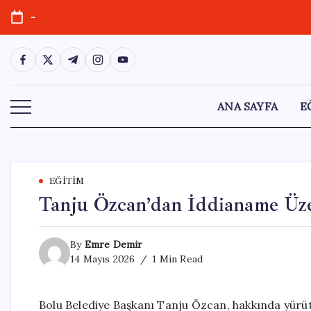
Skip
-
to
content
https://www.facebook.com/
https://twitter.com/
https://t.me/
https://www.instagram.com/
https://youtube.com/
ANA SAYFA
E
EĞITIM
Tanju Özcan’dan İddianame Üze
By
Emre Demir
14 Mayıs 2026
1 Min Read
Bolu Belediye Başkanı Tanju Özcan, hakkında yürü