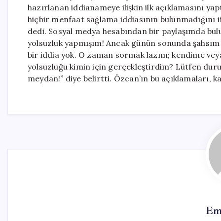
hazırlanan iddianameye ilişkin ilk açıklamasını yap
hiçbir menfaat sağlama iddiasının bulunmadığını i
dedi. Sosyal medya hesabından bir paylaşımda bul
yolsuzluk yapmışım! Ancak günün sonunda şahsım v
bir iddia yok. O zaman sormak lazım; kendime ve
yolsuzluğu kimin için gerçekleştirdim? Lütfen duru
meydan!” diye belirtti. Özcan’ın bu açıklamaları,
Em