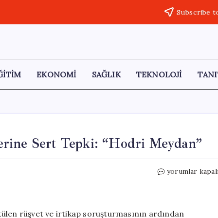
Subscribe t
ĞİTİM
EKONOMİ
SAĞLIK
TEKNOLOJİ
TANI
rine Sert Tepki: “Hodri Meydan”
Tanju
yorumlar kapal
Özcan’dan
İddianame
Üzerine
Sert
tülen rüşvet ve irtikap soruşturmasının ardından