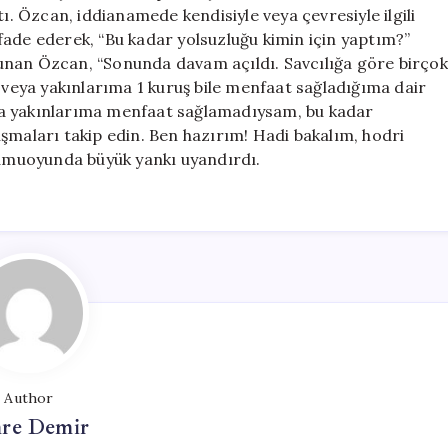
Tepki:
tı. Özcan, iddianamede kendisiyle veya çevresiyle ilgili
“Hodri
fade ederek, “Bu kadar yolsuzluğu kimin için yaptım?”
Meydan”
unan Özcan, “Sonunda davam açıldı. Savcılığa göre birçok
için
eya yakınlarıma 1 kuruş bile menfaat sağladığıma dair
ya yakınlarıma menfaat sağlamadıysam, bu kadar
şmaları takip edin. Ben hazırım! Hadi bakalım, hodri
 kamuoyunda büyük yankı uyandırdı.
Author
re Demir