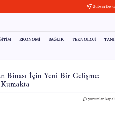
Subscribe t
ĞİTİM
EKONOMİ
SAĞLIK
TEKNOLOJİ
TANI
n Binası İçin Yeni Bir Gelişme:
z Kumakta
İBB’nin
yorumlar kapal
Restore
Ettiği
Metrohan