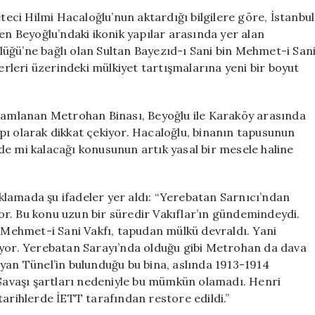
Binası
eteci Hilmi Hacaloğlu’nun aktardığı bilgilere göre, İstanbul
İçin
en Beyoğlu’ndaki ikonik yapılar arasında yer alan
Yeni
üğü’ne bağlı olan Sultan Bayezıd-ı Sani bin Mehmet-i San
Bir
serleri üzerindeki mülkiyet tartışmalarına yeni bir boyut
Gelişme:
Vakıflar
Genel
amamlanan Metrohan Binası, Beyoğlu ile Karaköy arasında
Müdürlüğü
pı olarak dikkat çekiyor. Hacaloğlu, binanın tapusunun
Göz
Kumakta
de mi kalacağı konusunun artık yasal bir mesele haline
için
lamada şu ifadeler yer aldı: “Yerebatan Sarnıcı’ndan
r. Bu konu uzun bir süredir Vakıflar’ın gündemindeydi.
n Mehmet-i Sani Vakfı, tapudan mülkü devraldı. Yani
uyor. Yerebatan Sarayı’nda olduğu gibi Metrohan da dava
yan Tünel’in bulunduğu bu bina, aslında 1913-1914
 Savaşı şartları nedeniyle bu mümkün olamadı. Henri
tarihlerde İETT tarafından restore edildi.”