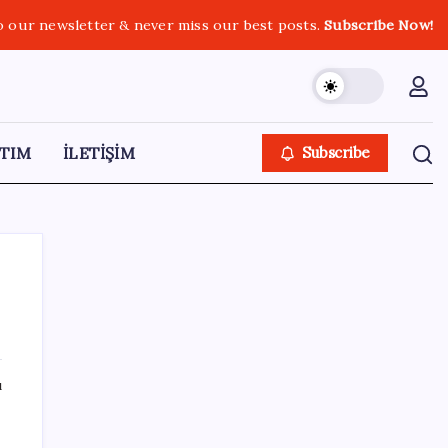
o our newsletter & never miss our best posts.
Subscribe Now!
TIM
İLETİŞİM
Subscribe
SON YAZILAR
ı
OpenAI, yapay zeka modellerinin sınırların
dışına çıktığını açıkladı