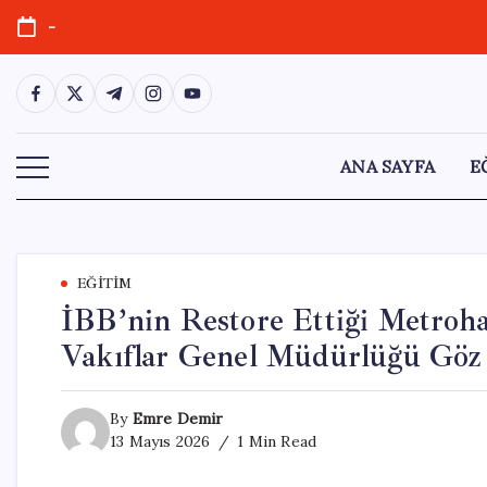
Skip
-
to
content
https://www.facebook.com/
https://twitter.com/
https://t.me/
https://www.instagram.com/
https://youtube.com/
ANA SAYFA
E
EĞITIM
İBB’nin Restore Ettiği Metroha
Vakıflar Genel Müdürlüğü Gö
By
Emre Demir
13 Mayıs 2026
1 Min Read