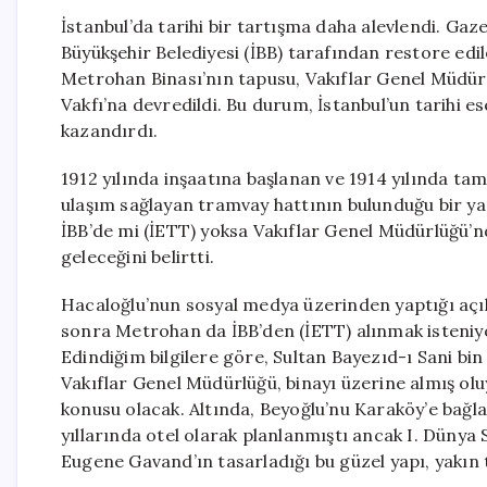
İstanbul’da tarihi bir tartışma daha alevlendi. Gaz
Büyükşehir Belediyesi (İBB) tarafından restore edil
Metrohan Binası’nın tapusu, Vakıflar Genel Müdürl
Vakfı’na devredildi. Bu durum, İstanbul’un tarihi e
kazandırdı.
1912 yılında inşaatına başlanan ve 1914 yılında t
ulaşım sağlayan tramvay hattının bulunduğu bir ya
İBB’de mi (İETT) yoksa Vakıflar Genel Müdürlüğü’n
geleceğini belirtti.
Hacaloğlu’nun sosyal medya üzerinden yaptığı açık
sonra Metrohan da İBB’den (İETT) alınmak isteniyo
Edindiğim bilgilere göre, Sultan Bayezıd-ı Sani bi
Vakıflar Genel Müdürlüğü, binayı üzerine almış ol
konusu olacak. Altında, Beyoğlu’nu Karaköy’e bağla
yıllarında otel olarak planlanmıştı ancak I. Dünya
Eugene Gavand’ın tasarladığı bu güzel yapı, yakın 