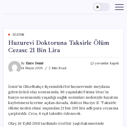
Skip
to
content
EĞITIM
Huzurevi Doktoruna Taksirle Ölüm
Cezası: 21 Bin Lira
Huzurevi
By
Emre Demir
yorumlar kapalı
Doktoruna
14 Mayıs 2026
2 Min Read
Taksirle
Ölüm
Cezası:
İzmir’in Güzelbahçe ilçesindeki bir huzurevinde meydana
21
gelen üzücü olay sonrasında, 86 yaşındaki Fatma Uraz’ın
Bin
Lira
banyo sonrasında yaşadığı sağlık sorunları nedeniyle hayatını
için
kaybetmesi üzerine açılan davada, doktor Naciye S. ‘Taksirle
ölüme neden olma’ suçundan 21 bin 200 lira adli para cezasına
çarptırıldı. Ceza, 6 eşit taksitle ödenecek.
Olay, 16 Eylül 2018 tarihinde özel bir yaşlı bakımevinde