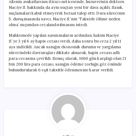
Ailenin avukatlarının itirazı neticesinde, huzurevinin doktoru
Naciye S. hakkında da aynı suçtan yeni bir dava açıldı. Sanık,
suçlamaları kabul etmeyerek beraat talep etti. Dava sürecinin
5. duruşmasında savcı, Naciye S.’nin ‘Taksirle ölüme neden
olma’ suçundan cezalandırılmasını istedi.
Mahkemede yapılan savunmaların ardından, hakim Naciye
S.’ye 3 yıl 6 ay hapis cezası verdi, daha sonra bu ceza 2 yıl 11
aya indirildi. Ancak sanığın ekonomik durumu ve yargılama
sürecindeki davranışları dikkate alınarak, hapis cezası adli
para cezasına çevrildi. Sonuç olarak, 1060 gün karşılığı olan 21
bin 200 lira para cezası, sanığın ödeme zorluğu göz önünde
bulundurularak 6 eşit taksitle ödenmesine karar verildi.