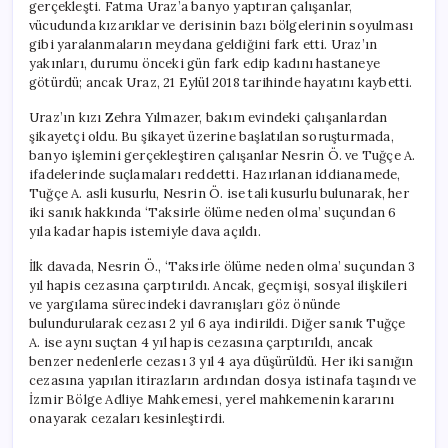
gerçekleşti. Fatma Uraz’a banyo yaptıran çalışanlar,
vücudunda kızarıklar ve derisinin bazı bölgelerinin soyulması
gibi yaralanmaların meydana geldiğini fark etti. Uraz’ın
yakınları, durumu önceki gün fark edip kadını hastaneye
götürdü; ancak Uraz, 21 Eylül 2018 tarihinde hayatını kaybetti.
Uraz’ın kızı Zehra Yılmazer, bakım evindeki çalışanlardan
şikayetçi oldu. Bu şikayet üzerine başlatılan soruşturmada,
banyo işlemini gerçekleştiren çalışanlar Nesrin Ö. ve Tuğçe A.
ifadelerinde suçlamaları reddetti. Hazırlanan iddianamede,
Tuğçe A. asli kusurlu, Nesrin Ö. ise tali kusurlu bulunarak, her
iki sanık hakkında ‘Taksirle ölüme neden olma’ suçundan 6
yıla kadar hapis istemiyle dava açıldı.
İlk davada, Nesrin Ö., ‘Taksirle ölüme neden olma’ suçundan 3
yıl hapis cezasına çarptırıldı. Ancak, geçmişi, sosyal ilişkileri
ve yargılama sürecindeki davranışları göz önünde
bulundurularak cezası 2 yıl 6 aya indirildi. Diğer sanık Tuğçe
A. ise aynı suçtan 4 yıl hapis cezasına çarptırıldı, ancak
benzer nedenlerle cezası 3 yıl 4 aya düşürüldü. Her iki sanığın
cezasına yapılan itirazların ardından dosya istinafa taşındı ve
İzmir Bölge Adliye Mahkemesi, yerel mahkemenin kararını
onayarak cezaları kesinleştirdi.