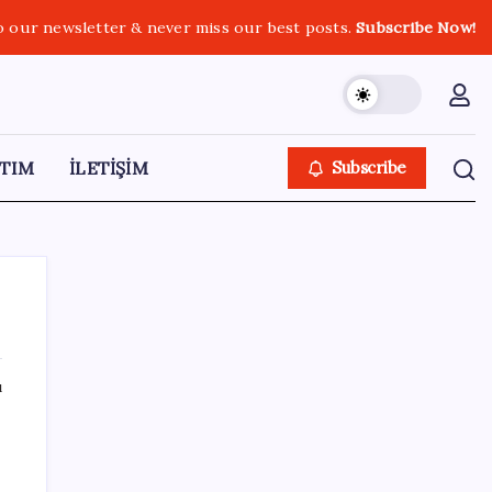
o our newsletter & never miss our best posts.
Subscribe Now!
TIM
İLETİŞİM
Subscribe
ı
SON YAZILAR
Piyasaların merakla beklediği veri açıklandı:
Altın ve gümüş fiyatları uçuşa geçti