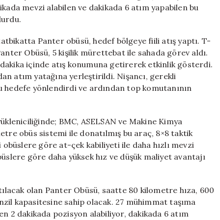
Düşmanın
ikada mevzi alabilen ve dakikada 6 atım yapabilen bu
Korkulu
durdu.
Rüyası
Olacak
tatbikatta Panter obüsü, hedef bölgeye fiili atış yaptı. T-
için
anter Obüsü, 5 kişilik mürettebat ile sahada görev aldı.
dakika içinde atış konumuna getirerek etkinlik gösterdi.
n atım yatağına yerleştirildi. Nişancı, gerekli
yu hedefe yönlendirdi ve ardından top komutanının
 yükleniciliğinde; BMC, ASELSAN ve Makine Kimya
imetre obüs sistemi ile donatılmış bu araç, 8×8 taktik
 obüslere göre at-çek kabiliyeti ile daha hızlı mevzi
büslere göre daha yüksek hız ve düşük maliyet avantajı
atılacak olan Panter Obüsü, saatte 80 kilometre hıza, 600
nzil kapasitesine sahip olacak. 27 mühimmat taşıma
en 2 dakikada pozisyon alabiliyor, dakikada 6 atım