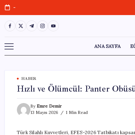
Skip
-
to
content
https://www.facebook.com/
https://twitter.com/
https://t.me/
https://www.instagram.com/
https://youtube.com/
ANA SAYFA
E
HABER
Hızlı ve Ölümcül: Panter Obü
By
Emre Demir
13 Mayıs 2026
1 Min Read
Türk Silahlı Kuvvetleri, EFES-2026 Tatbikatı kapsa