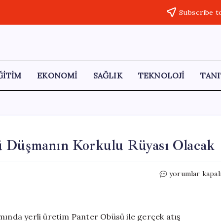
Subscribe t
ĞİTİM
EKONOMİ
SAĞLIK
TEKNOLOJİ
TANI
sü Düşmanın Korkulu Rüyası Olacak
Hızlı
yorumlar kapal
ve
Ölümcül:
Panter
Obüsü
mında yerli üretim Panter Obüsü ile gerçek atış