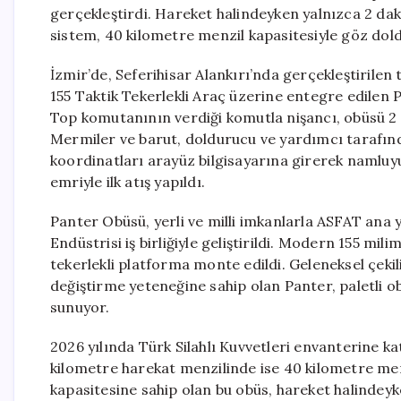
gerçekleştirdi. Hareket halindeyken yalnızca 2 dak
sistem, 40 kilometre menzil kapasitesiyle göz dol
İzmir’de, Seferihisar Alankırı’nda gerçekleştirilen 
155 Taktik Tekerlekli Araç üzerine entegre edilen P
Top komutanının verdiği komutla nişancı, obüsü 2 
Mermiler ve barut, doldurucu ve yardımcı tarafında
koordinatları arayüz bilgisayarına girerek namlu
emriyle ilk atış yapıldı.
Panter Obüsü, yerli ve milli imkanlarla ASFAT ana
Endüstrisi iş birliğiyle geliştirildi. Modern 155 mil
tekerlekli platforma monte edildi. Geleneksel çekili
değiştirme yeteneğine sahip olan Panter, paletli o
sunuyor.
2026 yılında Türk Silahlı Kuvvetleri envanterine k
kilometre harekat menzilinde ise 40 kilometre me
kapasitesine sahip olan bu obüs, hareket halindeyk