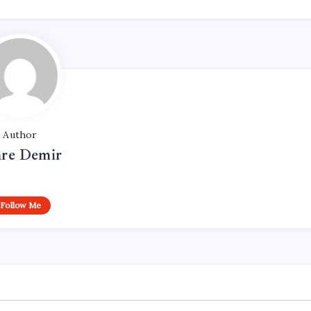
Author
re Demir
Follow Me