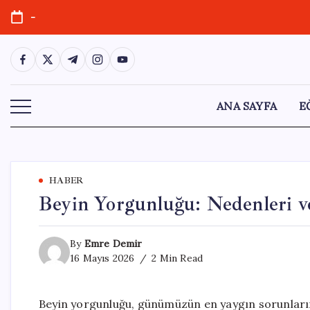
Skip
-
to
content
https://www.facebook.com/
https://twitter.com/
https://t.me/
https://www.instagram.com/
https://youtube.com/
ANA SAYFA
E
HABER
Beyin Yorgunluğu: Nedenleri v
By
Emre Demir
16 Mayıs 2026
2 Min Read
Beyin yorgunluğu, günümüzün en yaygın sorunlarınd