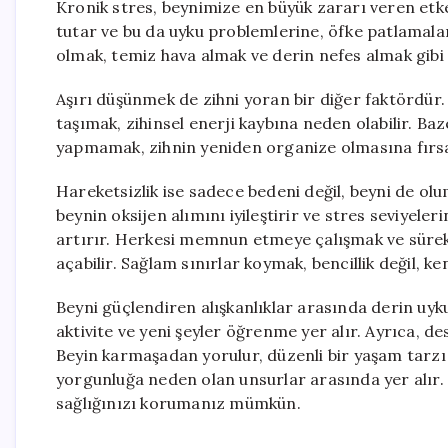
Kronik stres, beynimize en büyük zararı veren etke
tutar ve bu da uyku problemlerine, öfke patlamaları
olmak, temiz hava almak ve derin nefes almak gibi do
Aşırı düşünmek de zihni yoran bir diğer faktördür. 
taşımak, zihinsel enerji kaybına neden olabilir. Ba
yapmamak, zihnin yeniden organize olmasına fırsa
Hareketsizlik ise sadece bedeni değil, beyni de ol
beynin oksijen alımını iyileştirir ve stres seviyele
artırır. Herkesi memnun etmeye çalışmak ve süre
açabilir. Sağlam sınırlar koymak, bencillik değil, ke
Beyni güçlendiren alışkanlıklar arasında derin uyku,
aktivite ve yeni şeyler öğrenme yer alır. Ayrıca, dest
Beyin karmaşadan yorulur, düzenli bir yaşam tarzı i
yorgunluğa neden olan unsurlar arasında yer alır. Bu
sağlığınızı korumanız mümkün.