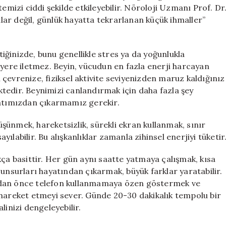
Yolları
izi ciddi şekilde etkileyebilir. Nöroloji Uzmanı Prof. Dr
için
ar değil, günlük hayatta tekrarlanan küçük ihmaller”
ğinizde, bunu genellikle stres ya da yoğunlukla
boş yere iletmez. Beyin, vücudun en fazla enerji harcayan
çevrenize, fiziksel aktivite seviyenizden maruz kaldığınız
tedir. Beynimizi canlandırmak için daha fazla şey
yatımızdan çıkarmamız gerekir.
ünmek, hareketsizlik, sürekli ekran kullanmak, sınır
labilir. Bu alışkanlıklar zamanla zihinsel enerjiyi tüketir
kça basittir. Her gün aynı saatte yatmaya çalışmak, kısa
 unsurları hayatından çıkarmak, büyük farklar yaratabilir.
adan önce telefon kullanmamaya özen göstermek ve
 hareket etmeyi sever. Günde 20-30 dakikalık tempolu bir
alinizi dengeleyebilir.