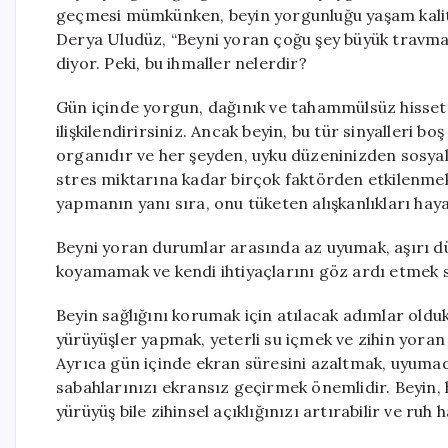
geçmesi mümkünken, beyin yorgunluğu yaşam kalitem
Derya Uludüz, “Beyni yoran çoğu şey büyük travmal
diyor. Peki, bu ihmaller nelerdir?
Gün içinde yorgun, dağınık ve tahammülsüz hissetti
ilişkilendirirsiniz. Ancak beyin, bu tür sinyalleri 
organıdır ve her şeyden, uyku düzeninizden sosyal 
stres miktarına kadar birçok faktörden etkilenmek
yapmanın yanı sıra, onu tüketen alışkanlıkları ha
Beyni yoran durumlar arasında az uyumak, aşırı düş
koyamamak ve kendi ihtiyaçlarını göz ardı etmek sayı
Beyin sağlığını korumak için atılacak adımlar oldu
yürüyüşler yapmak, yeterli su içmek ve zihin yoran
Ayrıca gün içinde ekran süresini azaltmak, uyum
sabahlarınızı ekransız geçirmek önemlidir. Beyin,
yürüyüş bile zihinsel açıklığınızı artırabilir ve ruh h