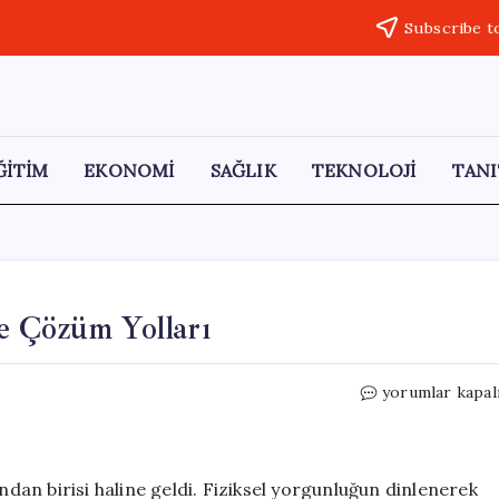
Subscribe t
ĞİTİM
EKONOMİ
SAĞLIK
TEKNOLOJİ
TANI
e Çözüm Yolları
Beyin
yorumlar kapal
Yorgunluğu:
Nedenleri
ve
Çözüm
an birisi haline geldi. Fiziksel yorgunluğun dinlenerek