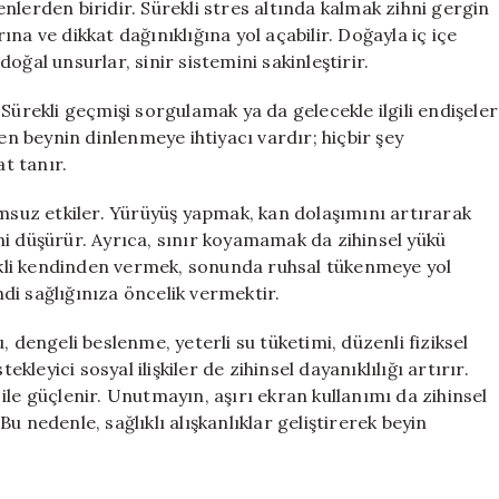
nlerden biridir. Sürekli stres altında kalmak zihni gergin
na ve dikkat dağınıklığına yol açabilir. Doğayla iç içe
ğal unsurlar, sinir sistemini sakinleştirir.
Sürekli geçmişi sorgulamak ya da gelecekle ilgili endişeler
zen beynin dinlenmeye ihtiyacı vardır; hiçbir şey
t tanır.
umsuz etkiler. Yürüyüş yapmak, kan dolaşımını artırarak
rini düşürür. Ayrıca, sınır koyamamak da zihinsel yükü
kli kendinden vermek, sonunda ruhsal tükenmeye yol
ndi sağlığınıza öncelik vermektir.
 dengeli beslenme, yeterli su tüketimi, düzenli fiziksel
ekleyici sosyal ilişkiler de zihinsel dayanıklılığı artırır.
le güçlenir. Unutmayın, aşırı ekran kullanımı da zihinsel
 nedenle, sağlıklı alışkanlıklar geliştirerek beyin