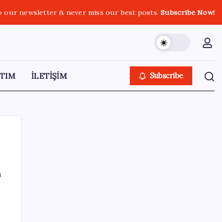
o our newsletter & never miss our best posts.
Subscribe Now!
TIM
İLETİŞİM
Subscribe
ı
SON YAZILAR
OpenAI, yapay zeka modellerinin sınırların
dışına çıktığını açıkladı