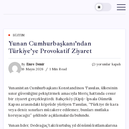
Skip
to
content
EĞITIM
Yunan Cumhurbaşkanı’ndan
Türkiye’ye Provokatif Ziyaret
Yunan
By
Emre Demir
yorumlar kapalı
Cumhurbaşkanı’nda
16 Mayıs 2026
1 Min Read
Türkiye’ye
Provokatif
Ziyaret
Yunanistan Cumhurbaşkanı Konstandinos Tasulas, ülkesinin
için
sınır güvenliğini pekiştirmek amacıyla Meriç hattında cesur
bir ziyaret gerçekleştirdi. Bahçeköy (Kipi)- İpsala Gümrük
Kapısı arasındaki köprüde yürüyen Tasulas, “Türkiye ile kara
veya deniz sınırları müzakere edilemez, bunları mutlaka
koruyacağız” şeklinde açıklamalarda bulundu.
Yunan lider, Dedeağaç’taki kurtuluş yıl dönümü kutlamalarına