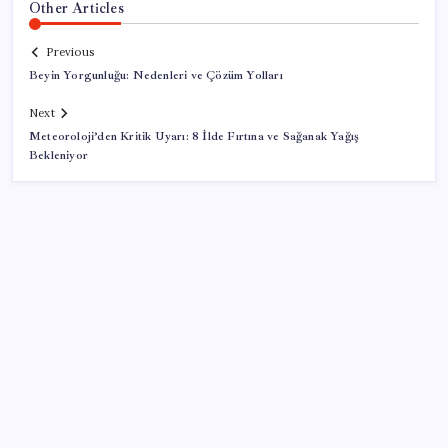
Other Articles
Previous
Beyin Yorgunluğu: Nedenleri ve Çözüm Yolları
Next
Meteoroloji’den Kritik Uyarı: 8 İlde Fırtına ve Sağanak Yağış
Bekleniyor
SON YAZILAR
OpenAI, yapay zeka modellerinin sınırların dışına
çıktığını açıkladı