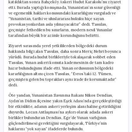
katıldıktan sonra Bahçeköy Askeri Hudut Karakolu’nu ziyaret
etti. Burada yaptığı konuşmada, Yunanistan’ın sınır güvenliği
ve egemenlik hakları konusundaki kararlılığını vurguladı ve
“Yunanistan, tarihi ve uluslararası hukuku hiçe sayan
provokasyonlardan asla yılmayacaktır” dedi. Tasulas,
geçmişte fethedilen bu sınırların, modern nesil Yunanlar
tarafından büyük bir azimle korunduğunu belirtti.
Ziyaret sırasında yerel yetkililerden bölgedeki durum
hakkında bilgi alan Tasulas, daha sonra Meriç Nehri boyunca
yürüdü. Burada hudut birlikleriyle tokalaşarak sohbet eden
Tasulas, Yunan askeri komuta kademesinin de tam kadro
hazır bulunduğunu ifade etti. Yunan ordusunun bölgedeki
kararlılığının altını çizen Tasulas, “Evros’taki 12. Tümen,
geçmişten gelen bu toprakları aynı irade ile korumaktadır”
dedi.
Öte yandan, Yunanistan Savunma Bakanı Nikos Dendias,
Aydın’ın Didim ilçesine yakın Eşek Adası’nda gerçekleştirdiği
bir etkinlikte, adanın askeri yerleşim alanı haline getirildiğini
duyurdu. Lozan Antlaşması’na aykırı olarak adada askeri
birlikler bulunduran Dendias, Ege’de Yunan varlığının
güçlendirilmesi gerektiğini vurgulayarak, Türkiye’nin
haklarını “yok sayan” ifadelerde bulundu.