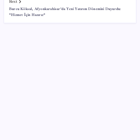
Next
Burcu Köksal, Afyonkarahisar’da Yeni Yatırım Dönemini Duyurdu:
“Hizmet İçin Hazırız”
SON YAZILAR
2026 KPSS Lise (Ortaöğretim) başvuruları ne zaman?
KPSS Ortaöğretim başvuruları nasıl ve nereden
yapılır?
OpenAI, yapay zeka modellerinin sınırların dışına
çıktığını açıkladı
Şehit aileleri ve gazi aylıklarına zam düzenlemesi