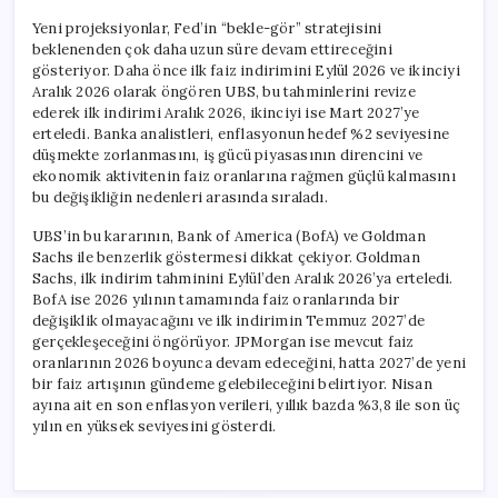
Yeni projeksiyonlar, Fed’in “bekle-gör” stratejisini
beklenenden çok daha uzun süre devam ettireceğini
gösteriyor. Daha önce ilk faiz indirimini Eylül 2026 ve ikinciyi
Aralık 2026 olarak öngören UBS, bu tahminlerini revize
ederek ilk indirimi Aralık 2026, ikinciyi ise Mart 2027’ye
erteledi. Banka analistleri, enflasyonun hedef %2 seviyesine
düşmekte zorlanmasını, iş gücü piyasasının direncini ve
ekonomik aktivitenin faiz oranlarına rağmen güçlü kalmasını
bu değişikliğin nedenleri arasında sıraladı.
UBS’in bu kararının, Bank of America (BofA) ve Goldman
Sachs ile benzerlik göstermesi dikkat çekiyor. Goldman
Sachs, ilk indirim tahminini Eylül’den Aralık 2026’ya erteledi.
BofA ise 2026 yılının tamamında faiz oranlarında bir
değişiklik olmayacağını ve ilk indirimin Temmuz 2027’de
gerçekleşeceğini öngörüyor. JPMorgan ise mevcut faiz
oranlarının 2026 boyunca devam edeceğini, hatta 2027’de yeni
bir faiz artışının gündeme gelebileceğini belirtiyor. Nisan
ayına ait en son enflasyon verileri, yıllık bazda %3,8 ile son üç
yılın en yüksek seviyesini gösterdi.