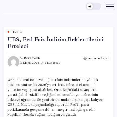
Skip
to
content
HABER
UBS, Fed Faiz İndirim Beklentilerini
Erteledi
UBS,
By
Emre Demir
yorumlar kapalı
Fed
13 Mayıs 2026
1 Min Read
Faiz
İndirim
Beklentilerini
UBS, Federal Reserve’in (Fed) faiz indirimlerine yönelik
Erteledi
beklentisini Aralık 2026’ya erteledi. Küresel ekonomik
için
yönetim ve piyasa aktörleri, Orta Doğu’daki savaşların
yarattığı belirsizlikler eşliğinde dezenflasyon sürecinin
sekteye uğraması ile yeni bir durumla karşı karşıya kalıyor.
UBS, 12 Mayıs’ta yayımladığı raporda, Fed’in para
politikasında gevşeme dönemine girmesi için gerekli
koşulların henüz sağlanmadığını vurguladı.