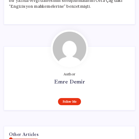
bir yazıda vergi dairesinin soruşturmalarını Orta Çağ’daki
“Engizisyon mahkemelerine” benzetmişti.
Author
Emre Demir
Follow Me
Other Articles