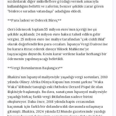
sızdırılarak diğer mükelleflere gözdağı vermek amacıyla
kullanıldığını belirtti ve zaferini, benzer şekilde zarar gören
“binlerce sıradan vatandaşa” adadığını ekledi.
**Para İadesi ve Gelecek Süreç**
Geri ödenecek toplam 55 milyon euro’nun içeriği ise şu
şekilde açıklandı: 24 milyon euro haksız tahsil edilen gelir
vergisi, 25 milyon euro ise maliye tarafından “çok ciddi ihlal”
olarak değerlendirilen para cezaları. İspanya Vergi Dairesi ise
bu karara itiraz ederek davayı Yüksek Mahkeme’ye
taşıyacağını duyurdu. Kesin karar verilene kadar herhangi bir
ödemenin yapılmayacağı belirtildi.
**Vergi Sorunlarının Başlangıcı**
Shakira’nın İspanyol maliyesiyle yaşadığı vergi sorunları, 2010
yılında Güney Afrika Dünya Kupası’nın resmi şarkısı “Waka
Waka” klibinde tanıştığı eski futbolcu Gerard Piqué ile olan
ilişkisiyle başlamıştı. Bu dava, sanatçının İspanyol maliyesiyle
yaşadığı birkaç farklı vergi ihtilafından sadece birini
oluşturuyor. Daha önce, 2018 yılında hapis cezasından
kaçınmak için farklı bir dolandırıcılık davasında uzlaşmaya
gitmişti. Shakira, 2024 yılında El Mundo gazetesinde yazdığı