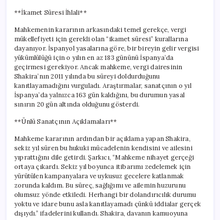
**İkamet Süresi İhlali**
Mahkemenin kararının arkasındaki temel gerekçe, vergi
mükellefiyeti için gerekli olan “ikamet süresi” kurallarına
dayanıyor. İspanyol yasalarına göre, bir bireyin gelir vergisi
yükümlülüğü için o yılın en az 183 gününü İspanya’da
geçirmesi gerekiyor. Ancak mahkeme, vergi dairesinin
Shakira’nın 2011 yılında bu süreyi doldurduğunu
kanıtlayamadığını vurguladı. Araştırmalar, sanatçının o yıl
İspanya’da yalnızca 163 gün kaldığını, bu durumun yasal
sınırın 20 gün altında olduğunu gösterdi.
**Ünlü Sanatçının Açıklamaları**
Mahkeme kararının ardından bir açıklama yapan Shakira,
sekiz yıl süren bu hukuki mücadelenin kendisini ve ailesini
yıprattığını dile getirdi. Şarkıcı, “Mahkeme nihayet gerçeği
ortaya çıkardı. Sekiz yıl boyunca itibarımı zedelemek için
yürütülen kampanyalara ve uykusuz gecelere katlanmak
zorunda kaldım. Bu süreç, sağlığımı ve ailemin huzurunu
olumsuz yönde etkiledi. Herhangi bir dolandırıcılık durumu
yoktu ve idare bunu asla kanıtlayamadı çünkü iddialar gerçek
dışıydı.” ifadelerini kullandı. Shakira, davanın kamuoyuna