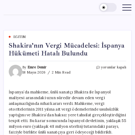
Skip
to
content
EĞITIM
Shakira’nın Vergi Mücadelesi: İspanya
Hükümeti Hatalı Bulundu
Shakira’nın
By
Emre Demir
yorumlar kapalı
Vergi
18 Mayıs 2026
2 Min Read
Mücadelesi:
İspanya
Hükümeti
İspanya’da mahkeme, ünlü sanatçı Shakira ile İspanyol
Hatalı
maliyesi arasındaki uzun süredir devam eden vergi
Bulundu
için
anlaşmazlığında nihai kararı verdi. Mahkeme, vergi
otoritelerinin 2011 yılına ait vergi ödemelerinde usulsüzlük
yaptığını ve Shakira’dan haksız yere tahsilat gerçekleştirdiğini
tespit etti. Bu karar sonucunda İspanyol devletinin, yaklaşık 55
milyon euro (yaklaşık 48 milyon sterlin) tutarındaki parayı,
faiziyle birlikte ünlü sanatçıya geri ödeyeceği bildirildi.