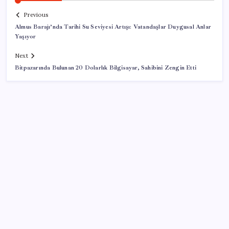
Previous
Almus Barajı’nda Tarihi Su Seviyesi Artışı: Vatandaşlar Duygusal Anlar
Yaşıyor
Next
Bitpazarında Bulunan 20 Dolarlık Bilgisayar, Sahibini Zengin Etti
SON YAZILAR
OpenAI, yapay zeka modellerinin sınırların dışına
çıktığını açıkladı