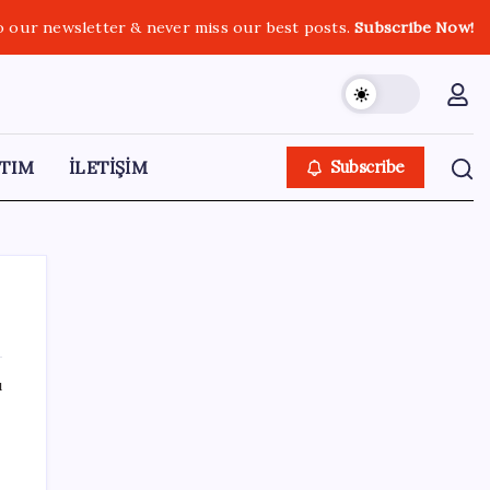
o our newsletter & never miss our best posts.
Subscribe Now!
TIM
İLETİŞİM
Subscribe
ı
SON YAZILAR
OpenAI, yapay zeka modellerinin sınırların
dışına çıktığını açıkladı