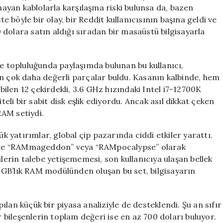
Sahibini
lmayan kablolarla karşılaşma riski bulunsa da, bazen
Zengin
böyle bir olay, bir Reddit kullanıcısının başına geldi ve
Etti
dolara satın aldığı sıradan bir masaüstü bilgisayarla
için
 topluluğunda paylaşımda bulunan bu kullanıcı,
an çok daha değerli parçalar buldu. Kasanın kalbinde, hem
len 12 çekirdekli, 3.6 GHz hızındaki Intel i7-12700K
teli bir sabit disk eşlik ediyordu. Ancak asıl dikkat çeken
RAM setiydi.
yatırımlar, global çip pazarında ciddi etkiler yarattı.
törde “RAMmageddon” veya “RAMpocalypse” olarak
ilerin talebe yetişememesi, son kullanıcıya ulaşan bellek
32 GB’lık RAM modülünden oluşan bu set, bilgisayarın
lan küçük bir piyasa analiziyle de desteklendi. Şu an sıfır
r bileşenlerin toplam değeri ise en az 700 doları buluyor.