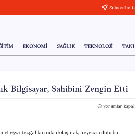
Subscribe t
ĞİTİM
EKONOMİ
SAĞLIK
TEKNOLOJİ
TANI
k Bilgisayar, Sahibini Zengin Etti
Bitpazarında
yorumlar kapal
Bulunan
20
Dolarlık
Bilgisayar,
nci el eşya tezgahlarında dolaşmak, heyecan dolu bir