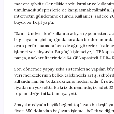
macera gibidir. Genellikle tozlu kutular ve kullanı
umulmadık sürprizlerle de karşılaşmak mümkün. İşte 
internetin gündemine oturdu. Kullanıcı, sadece 20 
büyük bir keşif yaptı.
“Sam_Under_Ice” kullanıcı adıyla r/pcmasterrace
bilgisayarın içini açtığında sıradan bir donanımd
oyun performansını hem de ağır görevleri üstlenebi
işlemci yer alıyordu. Bu güçlü işlemciye, 1 TB kapasi
parça, anakart üzerindeki 64 GB kapasiteli DDR4 
Son dönemde yapay zeka sistemlerine yapılan büyük 
Veri merkezlerinin bellek talebindeki artış, sek
adlandırılan bir tedarik krizine neden oldu. Üretic
fiyatlarını yükseltti. Bu kriz döneminde, iki adet 
toplam değerini katlamaya yetti.
Sosyal medyada büyük beğeni toplayan bu keşif, yapı
fiyatı 350 dolardan başlayan işlemci, bellek ve diğe