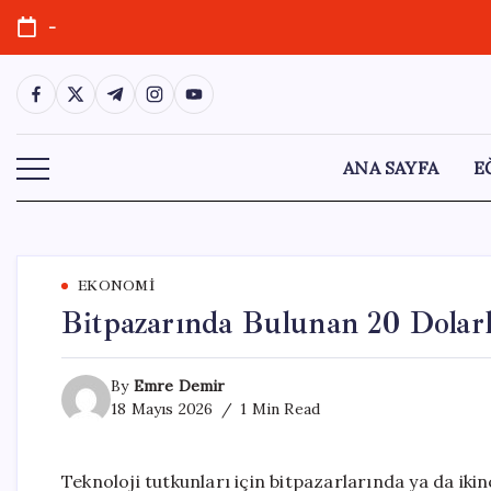
Skip
-
to
content
https://www.facebook.com/
https://twitter.com/
https://t.me/
https://www.instagram.com/
https://youtube.com/
ANA SAYFA
E
EKONOMI
Bitpazarında Bulunan 20 Dolarlı
By
Emre Demir
18 Mayıs 2026
1 Min Read
Teknoloji tutkunları için bitpazarlarında ya da iki