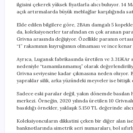
ilgisini çekerek yüksek fiyatlarla alıcı buluyor. 14 M
açık artırmalarda büyük meblağlar karşılığında sat
Elde edilen bilgilere göre, 2BAm damgalı 5 kopekler
da, koleksiyonerler tarafından en çok aranan paral
Grivna arasında değişiyor. Özellikle paranın ortası
“1” rakamının kuyruğunun olmaması ve ince kenar tı
Ayrıca, Lugansk fabrikasında üretilen ve 3.31ЖАг se
nedeniyle “tamamlanmamış” olarak değerlendiriliyor
Grivna seviyesine kadar çıkmasına neden oluyor. 
yapraklar silik, arka yüzündeki meyveler ise bitişik 
Sadece eski paralar değil, yakın dönemde basılan h
merkezi. Örneğin, 2020 yılında üretilen 10 Grivna
basıldığı örnekler, yaklaşık 5.150 TL değerinde alıc
Koleksiyoncuların dikkatini çeken bir diğer alan ise
banknotlarında simetrik seri numaraları, bol sıfırl