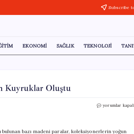
Subscribe t
ĞİTİM
EKONOMİ
SAĞLIK
TEKNOLOJİ
TANI
n Kuyruklar Oluştu
Nadir
yorumlar kapal
Madeni
Paralar
İçin
Uzun
 bulunan bazı madeni paralar, koleksiyonerlerin yoğun