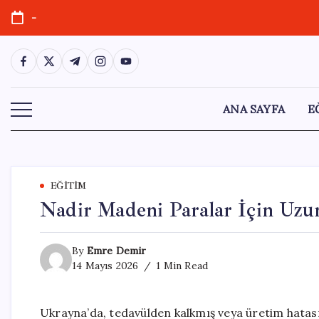
Skip
-
to
content
https://www.facebook.com/
https://twitter.com/
https://t.me/
https://www.instagram.com/
https://youtube.com/
ANA SAYFA
E
EĞITIM
Nadir Madeni Paralar İçin Uzu
By
Emre Demir
14 Mayıs 2026
1 Min Read
Ukrayna’da, tedavülden kalkmış veya üretim hatası