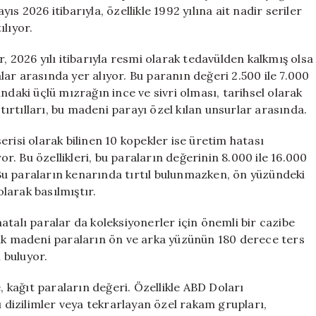
Kuyruklar
ayıs 2026 itibarıyla, özellikle 1992 yılına ait nadir seriler
Oluştu
ılıyor.
için
, 2026 yılı itibarıyla resmi olarak tedavülden kalkmış olsa
ar arasında yer alıyor. Bu paranın değeri 2.500 ile 7.000
ndaki üçlü mızrağın ince ve sivri olması, tarihsel olarak
rtılları, bu madeni parayı özel kılan unsurlar arasında.
risi olarak bilinen 10 kopekler ise üretim hatası
. Bu özellikleri, bu paraların değerinin 8.000 ile 16.000
Bu paraların kenarında tırtıl bulunmazken, ön yüzündeki
olarak basılmıştır.
atalı paralar da koleksiyonerler için önemli bir cazibe
lık madeni paraların ön ve arka yüzünün 180 derece ters
ı buluyor.
, kağıt paraların değeri. Özellikle ABD Doları
ı dizilimler veya tekrarlayan özel rakam grupları,