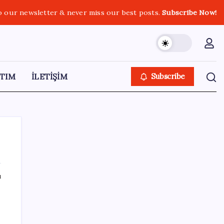
o our newsletter & never miss our best posts.
Subscribe Now!
TIM
İLETİŞİM
Subscribe
ı
SON YAZILAR
OpenAI, yapay zeka modellerinin sınırların
dışına çıktığını açıkladı