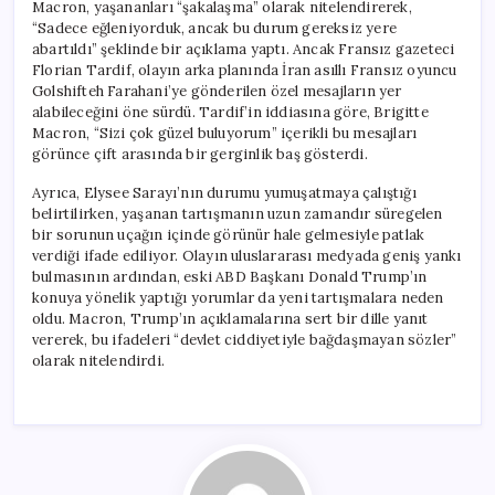
Macron, yaşananları “şakalaşma” olarak nitelendirerek,
“Sadece eğleniyorduk, ancak bu durum gereksiz yere
abartıldı” şeklinde bir açıklama yaptı. Ancak Fransız gazeteci
Florian Tardif, olayın arka planında İran asıllı Fransız oyuncu
Golshifteh Farahani’ye gönderilen özel mesajların yer
alabileceğini öne sürdü. Tardif’in iddiasına göre, Brigitte
Macron, “Sizi çok güzel buluyorum” içerikli bu mesajları
görünce çift arasında bir gerginlik baş gösterdi.
Ayrıca, Elysee Sarayı’nın durumu yumuşatmaya çalıştığı
belirtilirken, yaşanan tartışmanın uzun zamandır süregelen
bir sorunun uçağın içinde görünür hale gelmesiyle patlak
verdiği ifade ediliyor. Olayın uluslararası medyada geniş yankı
bulmasının ardından, eski ABD Başkanı Donald Trump’ın
konuya yönelik yaptığı yorumlar da yeni tartışmalara neden
oldu. Macron, Trump’ın açıklamalarına sert bir dille yanıt
vererek, bu ifadeleri “devlet ciddiyetiyle bağdaşmayan sözler”
olarak nitelendirdi.