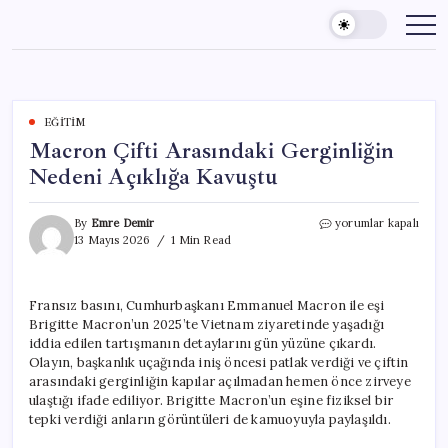
Skip
to
content
EĞITIM
Macron Çifti Arasındaki Gerginliğin
Nedeni Açıklığa Kavuştu
Macron
By
Emre Demir
yorumlar kapalı
Çifti
13 Mayıs 2026
1 Min Read
Arasındaki
Gerginliğin
Nedeni
Fransız basını, Cumhurbaşkanı Emmanuel Macron ile eşi
Açıklığa
Brigitte Macron’un 2025’te Vietnam ziyaretinde yaşadığı
Kavuştu
için
iddia edilen tartışmanın detaylarını gün yüzüne çıkardı.
Olayın, başkanlık uçağında iniş öncesi patlak verdiği ve çiftin
arasındaki gerginliğin kapılar açılmadan hemen önce zirveye
ulaştığı ifade ediliyor. Brigitte Macron’un eşine fiziksel bir
tepki verdiği anların görüntüleri de kamuoyuyla paylaşıldı.