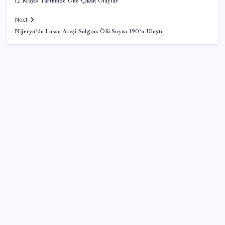
12 Mayıs Tarihinde Öne Çıkan Olaylar
Next
Nijerya’da Lassa Ateşi Salgını: Ölü Sayısı 190’a Ulaştı
SON YAZILAR
OpenAI, yapay zeka modellerinin sınırların dışına
çıktığını açıkladı
Şehit aileleri ve gazi aylıklarına zam düzenlemesi
Altın yatırımcısı için kritik hafta: Gram, çeyrek ve
Cumhuriyet altını bugün ne kadar oldu? Güncel altın