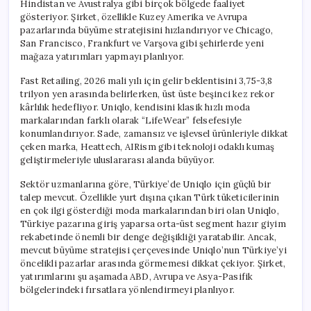
Hindistan ve Avustralya gibi birçok bölgede faaliyet
gösteriyor. Şirket, özellikle Kuzey Amerika ve Avrupa
pazarlarında büyüme stratejisini hızlandırıyor ve Chicago,
San Francisco, Frankfurt ve Varşova gibi şehirlerde yeni
mağaza yatırımları yapmayı planlıyor.
Fast Retailing, 2026 mali yılı için gelir beklentisini 3,75-3,8
trilyon yen arasında belirlerken, üst üste beşinci kez rekor
kârlılık hedefliyor. Uniqlo, kendisini klasik hızlı moda
markalarından farklı olarak “LifeWear” felsefesiyle
konumlandırıyor. Sade, zamansız ve işlevsel ürünleriyle dikkat
çeken marka, Heattech, AIRism gibi teknoloji odaklı kumaş
geliştirmeleriyle uluslararası alanda büyüyor.
Sektör uzmanlarına göre, Türkiye’de Uniqlo için güçlü bir
talep mevcut. Özellikle yurt dışına çıkan Türk tüketicilerinin
en çok ilgi gösterdiği moda markalarından biri olan Uniqlo,
Türkiye pazarına giriş yaparsa orta-üst segment hazır giyim
rekabetinde önemli bir denge değişikliği yaratabilir. Ancak,
mevcut büyüme stratejisi çerçevesinde Uniqlo’nun Türkiye’yi
öncelikli pazarlar arasında görmemesi dikkat çekiyor. Şirket,
yatırımlarını şu aşamada ABD, Avrupa ve Asya-Pasifik
bölgelerindeki fırsatlara yönlendirmeyi planlıyor.