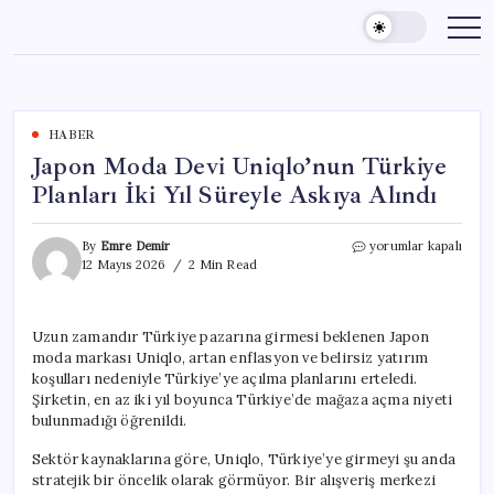
Skip
to
content
HABER
Japon Moda Devi Uniqlo’nun Türkiye
Planları İki Yıl Süreyle Askıya Alındı
Japon
By
Emre Demir
yorumlar kapalı
Moda
12 Mayıs 2026
2 Min Read
Devi
Uniqlo’nun
Türkiye
Uzun zamandır Türkiye pazarına girmesi beklenen Japon
Planları
moda markası Uniqlo, artan enflasyon ve belirsiz yatırım
İki
Yıl
koşulları nedeniyle Türkiye’ye açılma planlarını erteledi.
Süreyle
Şirketin, en az iki yıl boyunca Türkiye’de mağaza açma niyeti
Askıya
bulunmadığı öğrenildi.
Alındı
için
Sektör kaynaklarına göre, Uniqlo, Türkiye’ye girmeyi şu anda
stratejik bir öncelik olarak görmüyor. Bir alışveriş merkezi