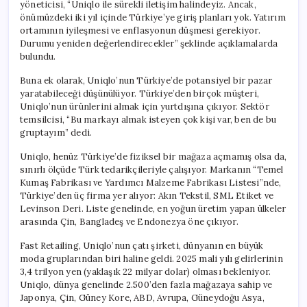
yöneticisi, “Uniqlo ile sürekli iletişim halindeyiz. Ancak,
önümüzdeki iki yıl içinde Türkiye’ye giriş planları yok. Yatırım
ortamının iyileşmesi ve enflasyonun düşmesi gerekiyor.
Durumu yeniden değerlendirecekler” şeklinde açıklamalarda
bulundu.
Buna ek olarak, Uniqlo’nun Türkiye’de potansiyel bir pazar
yaratabileceği düşünülüyor. Türkiye’den birçok müşteri,
Uniqlo’nun ürünlerini almak için yurtdışına çıkıyor. Sektör
temsilcisi, “Bu markayı almak isteyen çok kişi var, ben de bu
gruptayım” dedi.
Uniqlo, henüz Türkiye’de fiziksel bir mağaza açmamış olsa da,
sınırlı ölçüde Türk tedarikçileriyle çalışıyor. Markanın “Temel
Kumaş Fabrikası ve Yardımcı Malzeme Fabrikası Listesi”nde,
Türkiye’den üç firma yer alıyor: Akın Tekstil, SML Etiket ve
Levinson Deri. Liste genelinde, en yoğun üretim yapan ülkeler
arasında Çin, Bangladeş ve Endonezya öne çıkıyor.
Fast Retailing, Uniqlo’nun çatı şirketi, dünyanın en büyük
moda gruplarından biri haline geldi. 2025 mali yılı gelirlerinin
3,4 trilyon yen (yaklaşık 22 milyar dolar) olması bekleniyor.
Uniqlo, dünya genelinde 2.500’den fazla mağazaya sahip ve
Japonya, Çin, Güney Kore, ABD, Avrupa, Güneydoğu Asya,