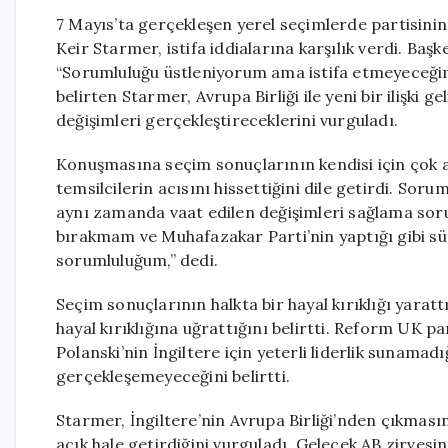
7 Mayıs’ta gerçekleşen yerel seçimlerde partisinin 
Keir Starmer, istifa iddialarına karşılık verdi. Ba
“Sorumluluğu üstleniyorum ama istifa etmeyeceğim”
belirten Starmer, Avrupa Birliği ile yeni bir ilişki 
değişimleri gerçekleştireceklerini vurguladı.
Konuşmasına seçim sonuçlarının kendisi için çok a
temsilcilerin acısını hissettiğini dile getirdi. Sor
aynı zamanda vaat edilen değişimleri sağlama soru
bırakmam ve Muhafazakar Parti’nin yaptığı gibi sü
sorumluluğum,” dedi.
Seçim sonuçlarının halkta bir hayal kırıklığı yaratt
hayal kırıklığına uğrattığını belirtti. Reform UK par
Polanski’nin İngiltere için yeterli liderlik sunama
gerçekleşemeyeceğini belirtti.
Starmer, İngiltere’nin Avrupa Birliği’nden çıkması
açık hale getirdiğini vurguladı. Gelecek AB zirvesind