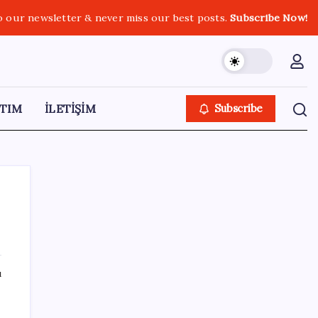
o our newsletter & never miss our best posts.
Subscribe Now!
TIM
İLETİŞİM
Subscribe
SON YAZILAR
ı
Pezeşkiyan: Teslim olmaya zorlanırsak
savaşırız, boyun eğmeyiz