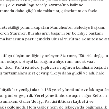
 ilişki kurarak İngiltere’yi Avrupa’nın kalbine
vunmada daha güçlü olacaklarını, çıkarlarını en fazla
etvekilliği yolunu kapatan Manchester Belediye Başkanı
ren Starmer, Burnham’ın başarılı bir belediye başkanı
olma kararının parti içindeki Ulusal Yürütme Komitesine ai
tifayı düşünmediğini yineleyen Starmer, “Sürekli değişim
ınıf ödüyor. Hayal kırıklığını anlıyorum, ancak vaat
” dedi. Parti içindeki şüphelere rağmen kendisini başarılı
 tartışmalara sırt çevirip ülkeyi daha güçlü ve adil hale
 büyük bir yenilgi alarak 136 yerel yönetimde ve İskoçya ile
or günler geçirdi. Yerel yönetimlerde aşırı sağcı Reform
anırken, Galler’de İşçi Partisi iktidarı kaybetti ve
ak seçilemedi. Hem Galler hem de İskoçya’da bağımsızlık