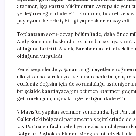
Starmer, İşçi Partisi hükümetinin Avrupa ile yeni bir
yerleştireceğini ifade etti. Ekonomi, ticaret ve sa
paylaşan ülkelerle iş birliği yapacaklarını söyledi.
Toplantının soru-cevap bölümünde, daha önce mill
Andy Burnham hakkında sorulan bir soruya yanıt ve
olduğunu belirtti. Ancak, Burnham’ın milletvekili 
olduğunu vurguladı.
Yerel seçimlerde yaşanan mağlubiyetlere rağmen is
ülkeyi kaosa sürüklüyor ve bunun bedelini çalışan s
ettiğimiz değişim için de sorumluluğu üstleniyorum,
bir şekilde kanıtlayacağını belirten Starmer, geçmiş
getirmek için çalışmaları gerektiğini ifade etti.
7 Mayıs’ta yapılan seçimler sonucunda, İşçi Partisi
Galler’deki bölgesel parlamento seçimlerinde de z
UK Partisi en fazla belediye meclisi sandalyesini kaz
Bölgesel Başbakan Eluned Morgan milletvekili olar