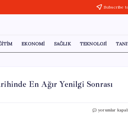
Subscribe t
ĞİTİM
EKONOMİ
SAĞLIK
TEKNOLOJİ
TANI
arihinde En Ağır Yenilgi Sonrası
İngiltere
yorumlar kapal
Başbakanı
Starmer,
Tarihinde