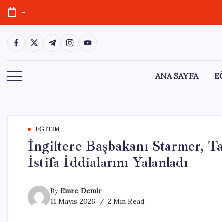
Skip
-
to
content
https://www.facebook.com/
https://twitter.com/
https://t.me/
https://www.instagram.com/
https://youtube.com/
ANA SAYFA
E
EĞITIM
İngiltere Başbakanı Starmer, T
İstifa İddialarını Yalanladı
By
Emre Demir
11 Mayıs 2026
2 Min Read