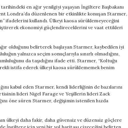
En
tarihindeki en ağır yenilgiyi yaşayan İngiltere Başbakanı
Ağır
şkent Londra’da düzenlenen bir etkinlikte konuşan Starmer,
Yenilgi
 ifadelerini kullandı. Ülkeyi kaosa sürüklemeyeceğini
Sonrası
geliştirerek ekonomiyi güçlendireceklerini ve vaat ettikleri
İstifa
İddialarını
Yalanladı
ğır olduğunu belirterek başlayan Starmer, kaybedilen iyi
için
umluluğun yalnızca seçim sonuçlarıyla sınırlı olmadığını,
mluluğunu da taşıdığını ifade etti. Starmer, “Koltuğu
rekli istifa ederek ülkeyi kaosa sürüklememek benim
ığını kabul eden Starmer, kendi liderliğinin de bazılarını
tisinin lideri Nigel Farage ve Yeşillerin lideri Zack
dığını öne süren Starmer, değişimin istenilen hızda
nın ülkeyi daha fakir, daha güvensiz ve düzensiz göçlere
e İngiltere için yeni bir yol haritası çizeceğini belirten