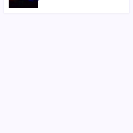
SON YAZILAR
İklim zirvesi de milyarlar yutacak
Pezeşkiyan: Teslim olmaya zorlanırsak savaşırız,
boyun eğmeyiz
Adalet Bakanlığı ‘projesi’: Hâkim ve savcılar yapay
zekâyla ‘örgüt tahmini’ yapacak!
Erdoğan’dan ‘Mekke Ortak Savunma Anlaşması’
açıklaması: ‘Hiçbir ülkeyi hedef almıyor’