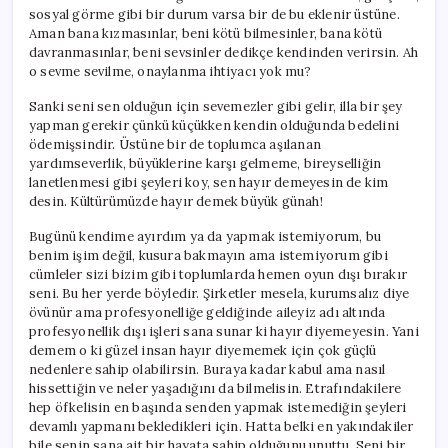
sosyal görme gibi bir durum varsa bir de bu eklenir üstüne.
Aman bana kızmasınlar, beni kötü bilmesinler, bana kötü
davranmasınlar, beni sevsinler dedikçe kendinden verirsin. Ah
o sevme sevilme, onaylanma ihtiyacı yok mu?
Sanki seni sen olduğun için sevemezler gibi gelir, illa bir şey
yapman gerekir çünkü küçükken kendin olduğunda bedelini
ödemişsindir. Üstüne bir de toplumca aşılanan
yardımseverlik, büyüklerine karşı gelmeme, bireyselliğin
lanetlenmesi gibi şeyleri koy, sen hayır demeyesin de kim
desin. Kültürümüzde hayır demek büyük günah!
Bugünü kendime ayırdım ya da yapmak istemiyorum, bu
benim işim değil, kusura bakmayın ama istemiyorum gibi
cümleler sizi bizim gibi toplumlarda hemen oyun dışı bırakır
seni. Bu her yerde böyledir. Şirketler mesela, kurumsalız diye
övünür ama profesyonelliğe geldiğinde aileyiz adı altında
profesyonellik dışı işleri sana sunar ki hayır diyemeyesin. Yani
demem o ki güzel insan hayır diyememek için çok güçlü
nedenlere sahip olabilirsin. Buraya kadar kabul ama nasıl
hissettiğin ve neler yaşadığını da bilmelisin. Etrafındakilere
hep öfkelisin en başında senden yapmak istemediğin şeyleri
devamlı yapmanı bekledikleri için. Hatta belki en yakındakiler
bile senin sana ait bir hayata sahip olduğunu unuttu. Seni bir