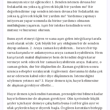
insanıyım size iyi eğlenceler. 1. Senden istenen devasa bir
fedakarlık mı yoksa iş görecek küçük bir yardım mı? Bir
değerlendirme yap senden istenen devasa bir fedakarlık mı
yoksa iş görecek küçük bir yardım mı? Yardımsa yapmayı
istiyorsan yapar sonunda da birine yardımcı olmanın
mutluluğunu yaşarsın. Aşırı bir istekse kendinden verir,
mutsuz ve huzursuz olursun.
Bunu ayırt etmeyi öğren ve sana aşırı gelen isteği karşı tarafa
sesli olarak söyle. Çok büyük bir şey olduğunu bir de senden
duyup anlasın. 2. Araya zaman koyabilirsin… Israrcı bir tip
varsa karşında ve anlamıyorsa araya zaman koyabilirsin. Hem
karşı tarafı makul düşünmeye hem de kendini doğru karar
vermeye sevk edecek bir zaman koyabilirsin araya. Bakarız, o
zaman gelsin, dur bir düşünelim de. Zaman geçtikten sonra
uzunca sebepler sıralayarak özgüvensiz davranma ki daha çok
ısrar edersem kabul eder diye düşünmesin. İstemediğini
söylemen yetmez mi? 3. Hayır demen için, hayır kelimesine
de alışman gerekiyor elbette…
Hayır demen için kendini tanıman, prensiplerini bilmen kadar
hayır kelimesine de alışman gerekiyor. Gün içerisinde küçük
şeyler için hayır demeye çalış hatta buna özel bir gün ayır ve
ufak şeylerden hayır diyerek başla. Özgüven kırıntıları birleşip