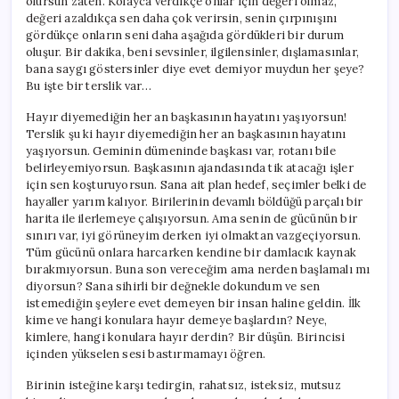
olursun zaten. Kolayca verdikçe onlar için değeri olmaz,
değeri azaldıkça sen daha çok verirsin, senin çırpınışını
gördükçe onların seni daha aşağıda gördükleri bir durum
oluşur. Bir dakika, beni sevsinler, ilgilensinler, dışlamasınlar,
bana saygı göstersinler diye evet demiyor muydun her şeye?
Bu işte bir terslik var…
Hayır diyemediğin her an başkasının hayatını yaşıyorsun!
Terslik şu ki hayır diyemediğin her an başkasının hayatını
yaşıyorsun. Geminin dümeninde başkası var, rotanı bile
belirleyemiyorsun. Başkasının ajandasında tik atacağı işler
için sen koşturuyorsun. Sana ait plan hedef, seçimler belki de
hayaller yarım kalıyor. Birilerinin devamlı böldüğü parçalı bir
harita ile ilerlemeye çalışıyorsun. Ama senin de gücünün bir
sınırı var, iyi görüneyim derken iyi olmaktan vazgeçiyorsun.
Tüm gücünü onlara harcarken kendine bir damlacık kaynak
bırakmıyorsun. Buna son vereceğim ama nerden başlamalı mı
diyorsun? Sana sihirli bir değnekle dokundum ve sen
istemediğin şeylere evet demeyen bir insan haline geldin. İlk
kime ve hangi konulara hayır demeye başlardın? Neye,
kimlere, hangi konulara hayır derdin? Bir düşün. Birincisi
içinden yükselen sesi bastırmamayı öğren.
Birinin isteğine karşı tedirgin, rahatsız, isteksiz, mutsuz