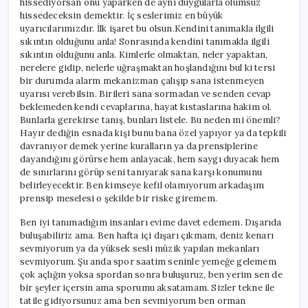
hissediyorsan onu yaparken de aynı duygularla olumsuz
hissedeceksin demektir. İç seslerimiz en büyük
uyarıcılarımızdır. İlk işaret bu olsun.Kendini tanımakla ilgili
sıkıntın olduğunu anla! Sonrasında kendini tanımakla ilgili
sıkıntın olduğunu anla. Kimlerle olmaktan, neler yapaktan,
nerelere gidip, nelerle uğraşmaktan hoşlandığını bul ki tersi
bir durumda alarm mekanizman çalışıp sana istenmeyen
uyarısı verebilsin. Birileri sana sormadan ve senden cevap
beklemeden kendi cevaplarına, hayat kıstaslarına hakim ol.
Bunlarla gerekirse tanış, bunları listele. Bu neden mi önemli?
Hayır dediğin esnada kişi bunu bana özel yapıyor ya da tepkili
davranıyor demek yerine kuralların ya da prensiplerine
dayandığını görürse hem anlayacak, hem saygı duyacak hem
de sınırlarını görüp seni tanıyarak sana karşı konumunu
belirleyecektir. Ben kimseye kefil olamıyorum arkadaşım
prensip meselesi o şekilde bir riske giremem.
Ben iyi tanımadığım insanları evime davet edemem. Dışarıda
buluşabiliriz ama. Ben hafta içi dışarı çıkmam, deniz kenarı
sevmiyorum ya da yüksek sesli müzik yapılan mekanları
sevmiyorum. Şu anda spor saatim seninle yemeğe gelemem
çok açlığın yoksa spordan sonra buluşuruz, ben yerim sen de
bir şeyler içersin ama sporumu aksatamam. Sizler tekne ile
tatile gidiyorsunuz ama ben sevmiyorum ben orman