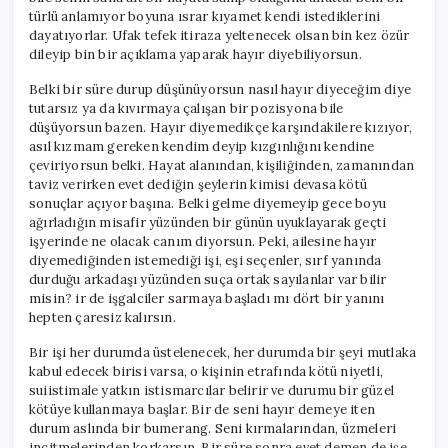
türlü anlamıyor boyuna ısrar kıyamet kendi istediklerini
dayatıyorlar. Ufak tefek itiraza yeltenecek olsan bin kez özür
dileyip bin bir açıklama yaparak hayır diyebiliyorsun.
Belki bir süre durup düşünüyorsun nasıl hayır diyeceğim diye
tutarsız ya da kıvırmaya çalışan bir pozisyona bile
düşüyorsun bazen. Hayır diyemedikçe karşındakilere kızıyor,
asıl kızmam gereken kendim deyip kızgınlığını kendine
çeviriyorsun belki. Hayat alanından, kişiliğinden, zamanından
taviz verirken evet dediğin şeylerin kimisi devasa kötü
sonuçlar açıyor başına. Belki gelme diyemeyip gece boyu
ağırladığın misafir yüzünden bir günün uyuklayarak geçti
işyerinde ne olacak canım diyorsun. Peki, ailesine hayır
diyemediğinden istemediği işi, eşi seçenler, sırf yanında
durduğu arkadaşı yüzünden suça ortak sayılanlar var bilir
misin? ir de işgalciler sarmaya başladı mı dört bir yanını
hepten çaresiz kalırsın.
Bir işi her durumda üstelenecek, her durumda bir şeyi mutlaka
kabul edecek birisi varsa, o kişinin etrafında kötü niyetli,
suiistimale yatkın istismarcılar belirir ve durumu bir güzel
kötüye kullanmaya başlar. Bir de seni hayır demeye iten
durum aslında bir bumerang. Seni kırmalarından, üzmeleri
incitmelerinden korkarsın. Bir süre sonra evet demen de işe