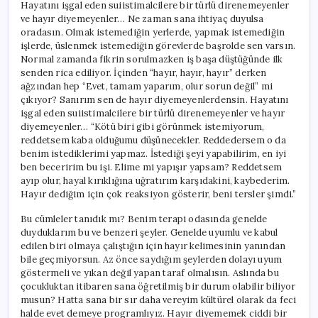
Hayatını işgal eden suiistimalcilere bir türlü direnemeyenler
ve hayır diyemeyenler… Ne zaman sana ihtiyaç duyulsa
oradasın. Olmak istemediğin yerlerde, yapmak istemediğin
işlerde, üslenmek istemediğin görevlerde başrolde sen varsın.
Normal zamanda fikrin sorulmazken iş başa düştüğünde ilk
senden rica ediliyor. İçinden “hayır, hayır, hayır” derken
ağzından hep “Evet, tamam yaparım, olur sorun değil” mi
çıkıyor? Sanırım sen de hayır diyemeyenlerdensin. Hayatını
işgal eden suiistimalcilere bir türlü direnemeyenler ve hayır
diyemeyenler… “Kötü biri gibi görünmek istemiyorum,
reddetsem kaba olduğumu düşünecekler. Reddedersem o da
benim istediklerimi yapmaz. İstediği şeyi yapabilirim, en iyi
ben beceririm bu işi. Elime mi yapışır yapsam? Reddetsem
ayıp olur, hayal kırıklığına uğratırım karşıdakini, kaybederim.
Hayır dediğim için çok reaksiyon gösterir, beni tersler şimdi.”
Bu cümleler tanıdık mı? Benim terapi odasında genelde
duyduklarım bu ve benzeri şeyler. Genelde uyumlu ve kabul
edilen biri olmaya çalıştığın için hayır kelimesinin yanından
bile geçmiyorsun. Az önce saydığım şeylerden dolayı uyum
göstermeli ve yıkan değil yapan taraf olmalısın. Aslında bu
çocukluktan itibaren sana öğretilmiş bir durum olabilir biliyor
musun? Hatta sana bir sır daha vereyim kültürel olarak da feci
halde evet demeye programlıyız. Hayır diyememek ciddi bir