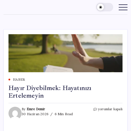
Skip
to
content
HABER
Hayır Diyebilmek: Hayatınızı
Ertelemeyin
Hayır
By
Emre Demir
yorumlar kapalı
Diyebilmek:
30 Haziran 2026
6 Min Read
Hayatınızı
Ertelemeyin
için