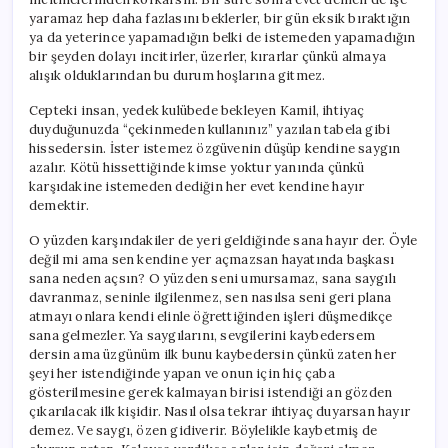
yaramaz hep daha fazlasını beklerler, bir gün eksik bıraktığın
ya da yeterince yapamadığın belki de istemeden yapamadığın
bir şeyden dolayı incitirler, üzerler, kırarlar çünkü almaya
alışık olduklarından bu durum hoşlarına gitmez.
Cepteki insan, yedek kulübede bekleyen Kamil, ihtiyaç
duyduğunuzda “çekinmeden kullanınız” yazılan tabela gibi
hissedersin. İster istemez özgüvenin düşüp kendine saygın
azalır. Kötü hissettiğinde kimse yoktur yanında çünkü
karşıdakine istemeden dediğin her evet kendine hayır
demektir.
O yüzden karşındakiler de yeri geldiğinde sana hayır der. Öyle
değil mi ama sen kendine yer açmazsan hayatında başkası
sana neden açsın? O yüzden seni umursamaz, sana saygılı
davranmaz, seninle ilgilenmez, sen nasılsa seni geri plana
atmayı onlara kendi elinle öğrettiğinden işleri düşmedikçe
sana gelmezler. Ya saygılarını, sevgilerini kaybedersem
dersin ama üzgünüm ilk bunu kaybedersin çünkü zaten her
şeyi her istendiğinde yapan ve onun için hiç çaba
gösterilmesine gerek kalmayan birisi istendiği an gözden
çıkarılacak ilk kişidir. Nasıl olsa tekrar ihtiyaç duyarsan hayır
demez. Ve saygı, özen gidiverir. Böylelikle kaybetmiş de