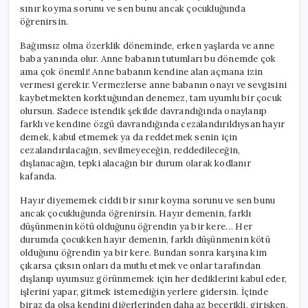
sınır koyma sorunu ve sen bunu ancak çocukluğunda
öğrenirsin.
Bağımsız olma özerklik döneminde, erken yaşlarda ve anne
baba yanında olur. Anne babanın tutumları bu dönemde çok
ama çok önemli! Anne babanın kendine alan açmana izin
vermesi gerekir. Vermezlerse anne babanın onayı ve sevgisini
kaybetmekten korktuğundan denemez, tam uyumlu bir çocuk
olursun. Sadece istendik şekilde davrandığında onaylanıp
farklı ve kendine özgü davrandığında cezalandırıldıysan hayır
demek, kabul etmemek ya da reddetmek senin için
cezalandırılacağın, sevilmeyeceğin, reddedileceğin,
dışlanacağın, tepki alacağın bir durum olarak kodlanır
kafanda.
Hayır diyememek ciddi bir sınır koyma sorunu ve sen bunu
ancak çocukluğunda öğrenirsin. Hayır demenin, farklı
düşünmenin kötü olduğunu öğrendin ya bir kere… Her
durumda çocukken hayır demenin, farklı düşünmenin kötü
olduğunu öğrendin ya bir kere. Bundan sonra karşına kim
çıkarsa çıksın onları da mutlu etmek ve onlar tarafından
dışlanıp uyumsuz görünmemek için her dediklerini kabul eder,
işlerini yapar, gitmek istemediğin yerlere gidersin. İçinde
biraz da olsa kendini diğerlerinden daha az becerikli, girişken,