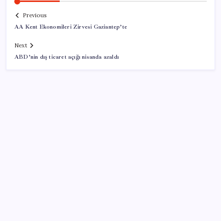
Previous
AA Kent Ekonomileri Zirvesi Gaziantep’te
Next
ABD’nin dış ticaret açığı nisanda azaldı
SON YAZILAR
OpenAI, yapay zeka modellerinin sınırların dışına
çıktığını açıkladı
Şehit aileleri ve gazi aylıklarına zam düzenlemesi