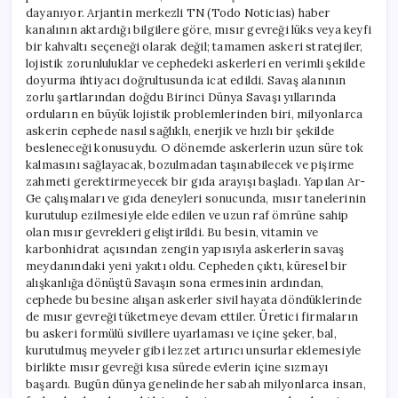
dayanıyor. Arjantin merkezli TN (Todo Noticias) haber
kanalının aktardığı bilgilere göre, mısır gevreği lüks veya keyfi
bir kahvaltı seçeneği olarak değil; tamamen askeri stratejiler,
lojistik zorunluluklar ve cephedeki askerleri en verimli şekilde
doyurma ihtiyacı doğrultusunda icat edildi. Savaş alanının
zorlu şartlarından doğdu Birinci Dünya Savaşı yıllarında
orduların en büyük lojistik problemlerinden biri, milyonlarca
askerin cephede nasıl sağlıklı, enerjik ve hızlı bir şekilde
besleneceği konusuydu. O dönemde askerlerin uzun süre tok
kalmasını sağlayacak, bozulmadan taşınabilecek ve pişirme
zahmeti gerektirmeyecek bir gıda arayışı başladı. Yapılan Ar-
Ge çalışmaları ve gıda deneyleri sonucunda, mısır tanelerinin
kurutulup ezilmesiyle elde edilen ve uzun raf ömrüne sahip
olan mısır gevrekleri geliştirildi. Bu besin, vitamin ve
karbonhidrat açısından zengin yapısıyla askerlerin savaş
meydanındaki yeni yakıtı oldu. Cepheden çıktı, küresel bir
alışkanlığa dönüştü Savaşın sona ermesinin ardından,
cephede bu besine alışan askerler sivil hayata döndüklerinde
de mısır gevreği tüketmeye devam ettiler. Üretici firmaların
bu askeri formülü sivillere uyarlaması ve içine şeker, bal,
kurutulmuş meyveler gibi lezzet artırıcı unsurlar eklemesiyle
birlikte mısır gevreği kısa sürede evlerin içine sızmayı
başardı. Bugün dünya genelinde her sabah milyonlarca insan,