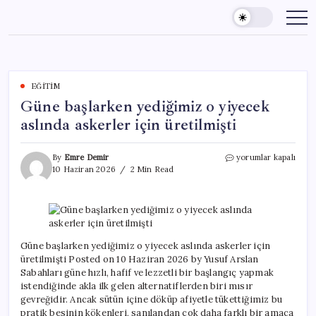
Skip
to
content
EĞITIM
Güne başlarken yediğimiz o yiyecek
aslında askerler için üretilmişti
Güne
By
Emre Demir
yorumlar kapalı
başlarken
10 Haziran 2026
2 Min Read
yediğimiz
o
yiyecek
aslında
askerler
için
Güne başlarken yediğimiz o yiyecek aslında askerler için
üretilmişti
üretilmişti Posted on 10 Haziran 2026 by Yusuf Arslan
için
Sabahları güne hızlı, hafif ve lezzetli bir başlangıç yapmak
istendiğinde akla ilk gelen alternatiflerden biri mısır
gevreğidir. Ancak sütün içine döküp afiyetle tükettiğimiz bu
pratik besinin kökenleri, sanılandan çok daha farklı bir amaca