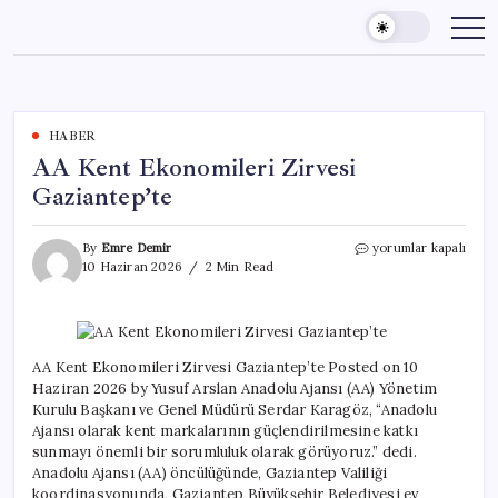
Skip
to
content
HABER
AA Kent Ekonomileri Zirvesi
Gaziantep’te
AA
By
Emre Demir
yorumlar kapalı
Kent
10 Haziran 2026
2 Min Read
Ekonomileri
Zirvesi
Gaziantep’te
için
AA Kent Ekonomileri Zirvesi Gaziantep’te Posted on 10
Haziran 2026 by Yusuf Arslan Anadolu Ajansı (AA) Yönetim
Kurulu Başkanı ve Genel Müdürü Serdar Karagöz, “Anadolu
Ajansı olarak kent markalarının güçlendirilmesine katkı
sunmayı önemli bir sorumluluk olarak görüyoruz.” dedi.
Anadolu Ajansı (AA) öncülüğünde, Gaziantep Valiliği
koordinasyonunda, Gaziantep Büyükşehir Belediyesi ev