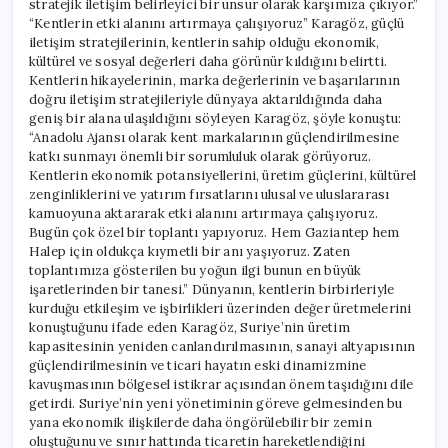
stratejik iletişim belirleyici bir unsur olarak karşımıza çıkıyor.”
“Kentlerin etki alanını artırmaya çalışıyoruz” Karagöz, güçlü
iletişim stratejilerinin, kentlerin sahip olduğu ekonomik,
kültürel ve sosyal değerleri daha görünür kıldığını belirtti.
Kentlerin hikayelerinin, marka değerlerinin ve başarılarının
doğru iletişim stratejileriyle dünyaya aktarıldığında daha
geniş bir alana ulaşıldığını söyleyen Karagöz, şöyle konuştu:
“Anadolu Ajansı olarak kent markalarının güçlendirilmesine
katkı sunmayı önemli bir sorumluluk olarak görüyoruz.
Kentlerin ekonomik potansiyellerini, üretim güçlerini, kültürel
zenginliklerini ve yatırım fırsatlarını ulusal ve uluslararası
kamuoyuna aktararak etki alanını artırmaya çalışıyoruz.
Bugün çok özel bir toplantı yapıyoruz. Hem Gaziantep hem
Halep için oldukça kıymetli bir anı yaşıyoruz. Zaten
toplantımıza gösterilen bu yoğun ilgi bunun en büyük
işaretlerinden bir tanesi.” Dünyanın, kentlerin birbirleriyle
kurduğu etkileşim ve işbirlikleri üzerinden değer üretmelerini
konuştuğunu ifade eden Karagöz, Suriye’nin üretim
kapasitesinin yeniden canlandırılmasının, sanayi altyapısının
güçlendirilmesinin ve ticari hayatın eski dinamizmine
kavuşmasının bölgesel istikrar açısından önem taşıdığını dile
getirdi. Suriye’nin yeni yönetiminin göreve gelmesinden bu
yana ekonomik ilişkilerde daha öngörülebilir bir zemin
oluştuğunu ve sınır hattında ticaretin hareketlendiğini