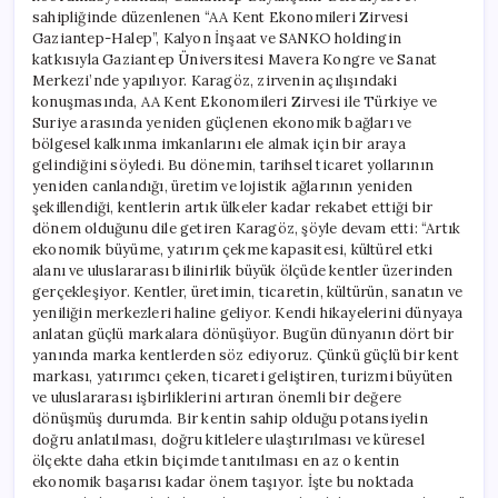
sahipliğinde düzenlenen “AA Kent Ekonomileri Zirvesi
Gaziantep-Halep”, Kalyon İnşaat ve SANKO holdingin
katkısıyla Gaziantep Üniversitesi Mavera Kongre ve Sanat
Merkezi’nde yapılıyor. Karagöz, zirvenin açılışındaki
konuşmasında, AA Kent Ekonomileri Zirvesi ile Türkiye ve
Suriye arasında yeniden güçlenen ekonomik bağları ve
bölgesel kalkınma imkanlarını ele almak için bir araya
gelindiğini söyledi. Bu dönemin, tarihsel ticaret yollarının
yeniden canlandığı, üretim ve lojistik ağlarının yeniden
şekillendiği, kentlerin artık ülkeler kadar rekabet ettiği bir
dönem olduğunu dile getiren Karagöz, şöyle devam etti: “Artık
ekonomik büyüme, yatırım çekme kapasitesi, kültürel etki
alanı ve uluslararası bilinirlik büyük ölçüde kentler üzerinden
gerçekleşiyor. Kentler, üretimin, ticaretin, kültürün, sanatın ve
yeniliğin merkezleri haline geliyor. Kendi hikayelerini dünyaya
anlatan güçlü markalara dönüşüyor. Bugün dünyanın dört bir
yanında marka kentlerden söz ediyoruz. Çünkü güçlü bir kent
markası, yatırımcı çeken, ticareti geliştiren, turizmi büyüten
ve uluslararası işbirliklerini artıran önemli bir değere
dönüşmüş durumda. Bir kentin sahip olduğu potansiyelin
doğru anlatılması, doğru kitlelere ulaştırılması ve küresel
ölçekte daha etkin biçimde tanıtılması en az o kentin
ekonomik başarısı kadar önem taşıyor. İşte bu noktada