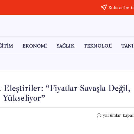
Subscribe t
ĞİTİM
EKONOMİ
SAĞLIK
TEKNOLOJİ
TANI
Eleştiriler: “Fiyatlar Savaşla Değil,
a Yükseliyor”
Fatih
yorumlar kapal
Erbakan’dan
İktidara
Sert