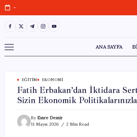
Skip
-
to
content
https://www.facebook.com/
https://twitter.com/
https://t.me/
https://www.instagram.com/
https://youtube.com/
ANA SAYFA
E
EĞITIM
EKONOMI
Fatih Erbakan’dan İktidara Sert 
Sizin Ekonomik Politikalarınızl
By
Emre Demir
11 Mayıs 2026
2 Min Read