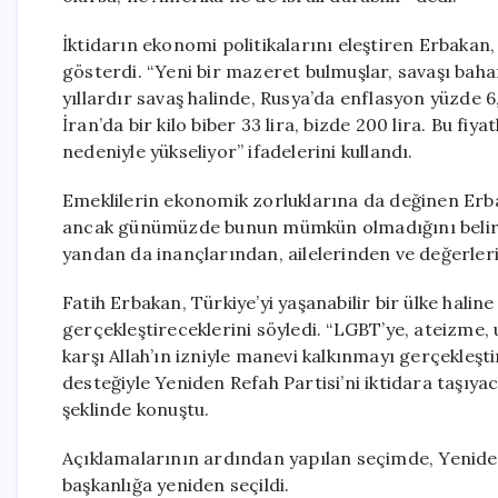
İktidarın ekonomi politikalarını eleştiren Erbakan
gösterdi. “Yeni bir mazeret bulmuşlar, savaşı bah
yıllardır savaş halinde, Rusya’da enflasyon yüzde 
İran’da bir kilo biber 33 lira, bizde 200 lira. Bu f
nedeniyle yükseliyor” ifadelerini kullandı.
Emeklilerin ekonomik zorluklarına da değinen Erba
ancak günümüzde bunun mümkün olmadığını belirtti
yandan da inançlarından, ailelerinden ve değerler
Fatih Erbakan, Türkiye’yi yaşanabilir bir ülke hali
gerçekleştireceklerini söyledi. “LGBT’ye, ateizme, 
karşı Allah’ın izniyle manevi kalkınmayı gerçekleş
desteğiyle Yeniden Refah Partisi’ni iktidara taşıyac
şeklinde konuştu.
Açıklamalarının ardından yapılan seçimde, Yeniden R
başkanlığa yeniden seçildi.