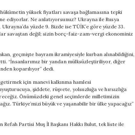
, hükümetin yüksek fiyatları savaşa bağlamasına tepki
ane ediyorlar. Ne anlatıyorsunuz? Ukrayna ile Rusya
6, Ukrayna’da yüzde 9. Bizde ise TÜİK’e göre yüzde 33.
iyatlar savaştan değil; sizin borç-faiz-zam-vergi ekonominiz
kan, geçmişte bayram ikramiyesiyle kurban alınabildiğini,
. “İnsanlarımız bir yandan mülksüzleştiriliyor, diğer
inden koparılıyor” dedi.
ne getirmek için manevi kalkınma hamlesi
uyuşturucuya, şiddete, rüşvete, yolsuzluğa ve hırsızlığa
tireceğiz. Önümüzdeki genel seçimlerde milletimizin
ağız. Türkiye’mizi büyük ve yaşanabilir bir ülke yapacağız”
efah Partisi Muş İl Başkanı Hakkı Bulut, tek liste ile