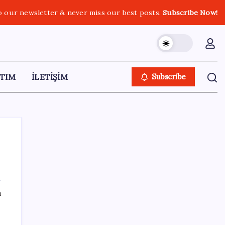
o our newsletter & never miss our best posts.
Subscribe Now!
TIM
İLETİŞİM
Subscribe
SON YAZILAR
ı
OpenAI, yapay zeka modellerinin sınırların
dışına çıktığını açıkladı