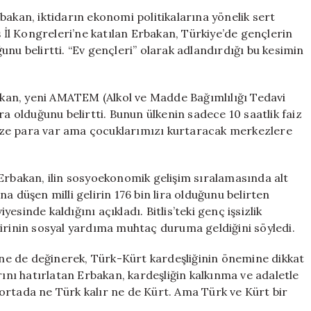
Eleştiriler:
bakan, iktidarın ekonomi politikalarına yönelik sert
“Fiyatlar
ş İl Kongreleri’ne katılan Erbakan, Türkiye’de gençlerin
Savaşla
nu belirtti. “Ev gençleri” olarak adlandırdığı bu kesimin
Değil,
Sizin
Ekonomik
kan, yeni AMATEM (Alkol ve Madde Bağımlılığı Tedavi
Politikalarınızl
ra olduğunu belirtti. Bunun ülkenin sadece 10 saatlik faiz
Yükseliyor”
ize para var ama çocuklarımızı kurtaracak merkezlere
için
 Erbakan, ilin sosyoekonomik gelişim sıralamasında alt
ına düşen milli gelirin 176 bin lira olduğunu belirten
yesinde kaldığını açıkladı. Bitlis’teki genç işsizlik
birinin sosyal yardıma muhtaç duruma geldiğini söyledi.
e de değinerek, Türk-Kürt kardeşliğinin önemine dikkat
rını hatırlatan Erbakan, kardeşliğin kalkınma ve adaletle
, ortada ne Türk kalır ne de Kürt. Ama Türk ve Kürt bir