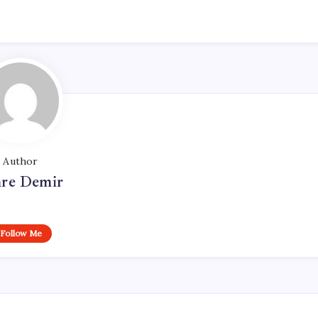
Author
re Demir
Follow Me