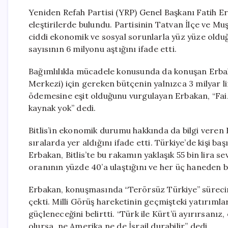
Yeniden Refah Partisi (YRP) Genel Başkanı Fatih Er
eleştirilerde bulundu. Partisinin Tatvan İlçe ve Mu
ciddi ekonomik ve sosyal sorunlarla yüz yüze olduğu
sayısının 6 milyonu aştığını ifade etti.
Bağımlılıkla mücadele konusunda da konuşan Erba
Merkezi) için gereken bütçenin yalnızca 3 milyar li
ödemesine eşit olduğunu vurgulayan Erbakan, “Fa
kaynak yok” dedi.
Bitlis’in ekonomik durumu hakkında da bilgi veren
sıralarda yer aldığını ifade etti. Türkiye’de kişi baş
Erbakan, Bitlis’te bu rakamın yaklaşık 55 bin lira sevi
oranının yüzde 40’a ulaştığını ve her üç haneden 
Erbakan, konuşmasında “Terörsüz Türkiye” sürecin
çekti. Milli Görüş hareketinin geçmişteki yatırımla
güçleneceğini belirtti. “Türk ile Kürt’ü ayırırsanız
olursa, ne Amerika ne de İsrail durabilir” dedi.