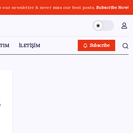
o our newsletter & never miss our best posts.
Subscribe Now!
TIM
İLETİŞİM
Subscribe
ı
SON YAZILAR
İklim zirvesi de milyarlar yutacak