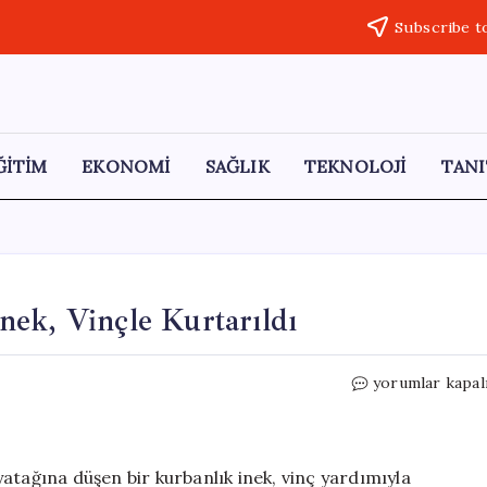
Subscribe t
ĞİTİM
EKONOMİ
SAĞLIK
TEKNOLOJİ
TANI
ek, Vinçle Kurtarıldı
Dere
yorumlar kapal
Yatağında
Mahsur
Kalan
İnek,
atağına düşen bir kurbanlık inek, vinç yardımıyla