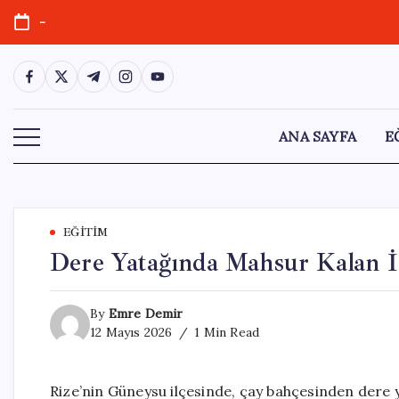
Skip
-
to
content
https://www.facebook.com/
https://twitter.com/
https://t.me/
https://www.instagram.com/
https://youtube.com/
ANA SAYFA
E
EĞITIM
Dere Yatağında Mahsur Kalan İn
By
Emre Demir
12 Mayıs 2026
1 Min Read
Rize’nin Güneysu ilçesinde, çay bahçesinden dere y