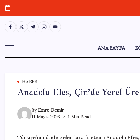
Skip
-
to
content
https://www.facebook.com/
https://twitter.com/
https://t.me/
https://www.instagram.com/
https://youtube.com/
ANA SAYFA
E
HABER
Anadolu Efes, Çin’de Yerel Üre
By
Emre Demir
11 Mayıs 2026
1 Min Read
Türkiye’nin önde gelen bira üreticisi Anadolu Efes