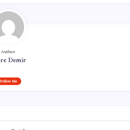
Author
re Demir
Follow Me