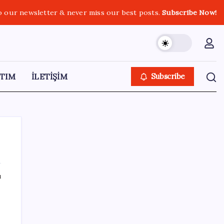
o our newsletter & never miss our best posts.
Subscribe Now!
TIM
İLETİŞİM
Subscribe
ı
SON YAZILAR
OpenAI, yapay zeka modellerinin sınırların
dışına çıktığını açıkladı