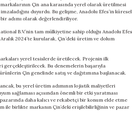
İçin
ana markalarının Çin ana karasında yerel olarak üretilmesi
İmza
 imzaladığını duyurdu. Bu gelişme, Anadolu Efes’in küresel
Attı
bir adımı olarak değerlendiriliyor.
için
tional B.V.’nin tam mülkiyetine sahip olduğu Anadolu Efe
Aralık 2024’te kurularak, Çin’deki üretim ve dolum
rkaları yerel tesislerde üretilecek. Projenin ilk
 gerçekleştirilecek. Bu denemelerin başarıyla
rünlerin Çin genelinde satış ve dağıtımına başlanacak.
ncak, bu yerel üretim adımının lojistik maliyetleri
 uyum sağlaması açısından önemli bir etki yaratması
 pazarında daha kalıcı ve rekabetçi bir konum elde etme
m ile birlikte markanın Çin’deki erişilebilirliğinin ve pazar