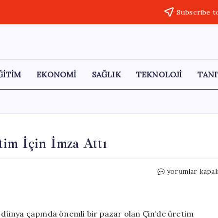
Subscribe t
ĞİTİM
EKONOMİ
SAĞLIK
TEKNOLOJİ
TANI
tim İçin İmza Attı
Anadolu
yorumlar kapal
Efes,
Çin’de
Yerel
Üretim
, dünya çapında önemli bir pazar olan Çin’de üretim