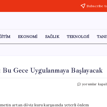
Subscribe t
ĞİTİM
EKONOMİ
SAĞLIK
TEKNOLOJİ
TANI
m: Bu Gece Uygulanmaya Başlayacak
Akaryakıt
yorumlar kapal
Fiyatlarına
Yeni
Zam:
Bu
metin artan döviz kuru karşısında yeterli önlem