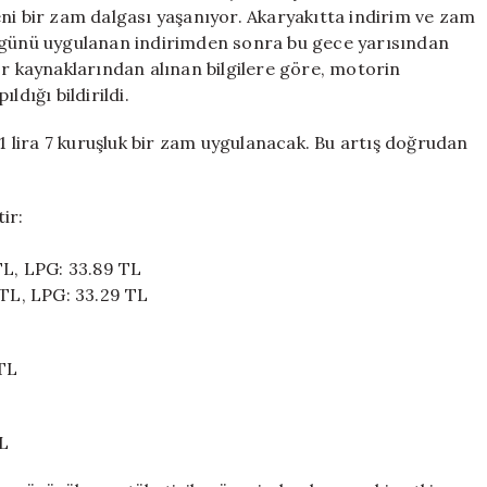
Gece
ni bir zam dalgası yaşanıyor. Akaryakıtta indirim ve zam
Uygulanmaya
ünü uygulanan indirimden sonra bu gece yarısından
Başlayacak
ör kaynaklarından alınan bilgilere göre, motorin
için
ldığı bildirildi.
 1 lira 7 kuruşluk bir zam uygulanacak. Bu artış doğrudan
ir:
TL, LPG: 33.89 TL
 TL, LPG: 33.29 TL
 TL
TL