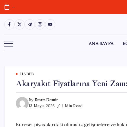
Skip
-
to
content
https://www.facebook.com/
https://twitter.com/
https://t.me/
https://www.instagram.com/
https://youtube.com/
ANA SAYFA
E
HABER
Akaryakıt Fiyatlarına Yeni Za
By
Emre Demir
13 Mayıs 2026
1 Min Read
Küresel piyasalardaki olumsuz gelişmelere ve hükü