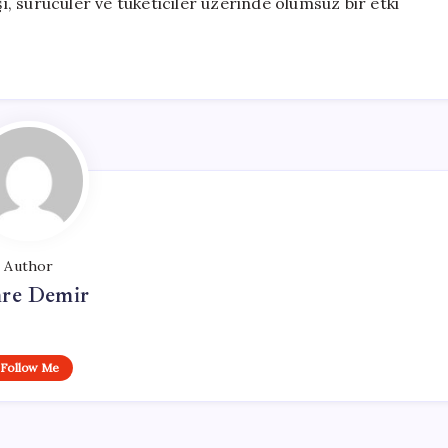
şı, sürücüler ve tüketiciler üzerinde olumsuz bir etki
Author
re Demir
Follow Me