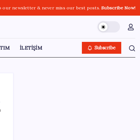
o our newsletter & never miss our best posts.
Subscribe Now!
TIM
İLETİŞİM
Subscribe
ı
SON YAZILAR
Adalet Bakanlığı ‘projesi’: Hâkim ve savcılar
yapay zekâyla ‘örgüt tahmini’ yapacak!