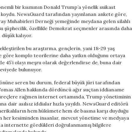
Girişimi
 önemli bir kısmının Donald Trump’a yönelik suikast
Hakkında
a koydu. NewsGuard tarafından yayınlanan ankete göre,
Şüpheler
aray Muhabirleri Derneği yemeğinde meydana gelen silahlı
Artıyor
Bu şüphecilik, özellikle Demokrat seçmenler arasında dah
için
düşük kalıyor.
kleştirilen bu araştırma, gençlerin, yani 18-29 yaş
ere göre komplo teorilerine daha yatkın olduğunu ortaya
 45’i olayı meşru olarak değerlendirse de, buna dair
seviyede bulunuyor.
 önüne seren bu durum, federal büyük jüri tarafından
e Tomas Allen hakkında dördüncü ağır suçtan iddianame
 süreçlere rağmen internet ortamında, Trump yönetiminin
na dair asılsız iddialar hızla yayıldı. NewsGuard editörü
merikalıların hem hükümete hem de basına karşı duyduğu
nin her kesiminden insanlar, mevcut yönetime ve medyaya
a internette gördükleri doğrulanmamış bilgilere