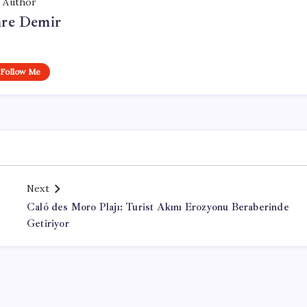
Author
re Demir
Follow Me
Next
Caló des Moro Plajı: Turist Akını Erozyonu Beraberinde
Getiriyor