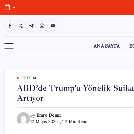
Skip
-
to
content
https://www.facebook.com/
https://twitter.com/
https://t.me/
https://www.instagram.com/
https://youtube.com/
ANA SAYFA
E
EĞITIM
ABD’de Trump’a Yönelik Suikas
Artıyor
By
Emre Demir
12 Mayıs 2026
2 Min Read