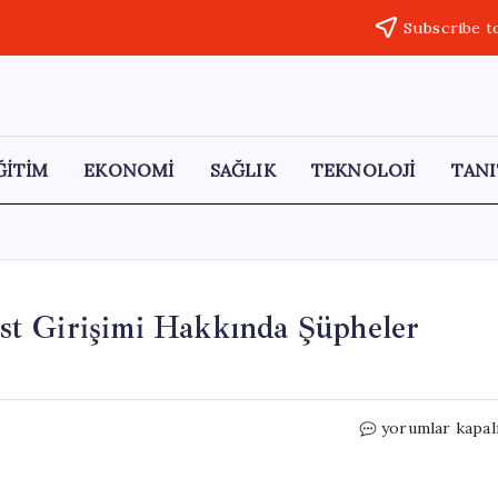
Subscribe t
ĞİTİM
EKONOMİ
SAĞLIK
TEKNOLOJİ
TANI
t Girişimi Hakkında Şüpheler
ABD’de
yorumlar kapal
Trump’a
Yönelik
Suikast