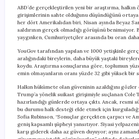
ABD’de gerçekleştirilen yeni bir araştırma, halkın
girişimlerinin sahte olduğunu düşündüğünü ortay
her dört Amerikalıdan biri, Nisan ayında Beyaz S
saldırının gerçek olmadığı görüşünü benimsiyor. 
yaygınken, Cumhuriyetçiler arasında bu oran daha 
YouGov tarafından yapılan ve 1000 yetişkinle gerçe
aralığındaki bireylerin, daha büyük yaştaki bireyl
koydu. Araştırma sonuçlarına göre, toplumun yüzde
emin olmayanların oranı yüzde 32 gibi yüksek bir 
Halkın hükümete olan güveninin azaldığını gözler
Trump’a yönelik suikast girişimiyle suçlanan Col
hazırlandığı günlerde ortaya çıktı. Ancak, resmi
bu durumu halk desteği elde etmek için kurguladığı
Sofia Rubinson, “Sonuçlar gerçekten çarpıcı ve A
geniş kapsamlı şüpheyi yansıtıyor. Siyasi yelpaze
karşı giderek daha az güven duyuyor; aynı zamand