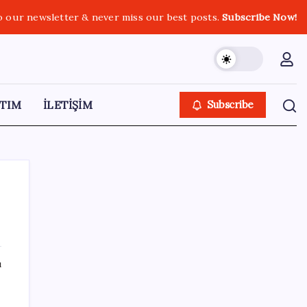
o our newsletter & never miss our best posts.
Subscribe Now!
TIM
İLETİŞİM
Subscribe
SON YAZILAR
ı
OpenAI, yapay zeka modellerinin sınırların
dışına çıktığını açıkladı