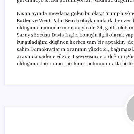
güvenmeye istekli görünüyorlar,” şeklinde değerl
Nisan ayında meydana gelen bu olay, Trump’a yöneli
Butler ve West Palm Beach olaylarında da benzer bi
olduğuna inananların oranı yüzde 24, golf kulübünd
Saray sözcüsü Davis Ingle, konuyla ilgili olarak ya
kurguladığını düşünen herkes tam bir aptaldır,” de
sahip Demokratların oranının yüzde 21, bağımsızl
arasında sadece yüzde 3 seviyesinde olduğunu göste
olduğuna dair somut bir kanıt bulunmamakla birlikte