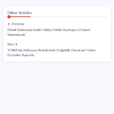
Other Articles
Previous
Pitbull Saldırısının Sahibi Tahliye Edildi: Kardeşlere Felaketi
Unutturmadı!
Next
TCMB’nin Enflasyon Hedeflerinde Değişiklik Olacak mı? Gözler
Perşembe Raporda
SON YAZILAR