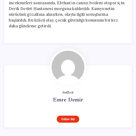
incelemeleri sonrasında, Efehan’ın cansız bedeni otopsi için
Derik Devlet Hastanesi morguna kaldırıldı. Kamyonetin
sürücüsü gözaltına alınırken, olayla ilgili soruşturma
başlatıldı. Bu üzücü olay, çocuk güvenliği konusunu bir kez
daha gündeme getirdi.
Author
Emre Demir
Follow Me