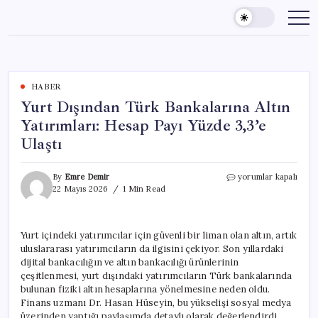
Skip
to
content
HABER
Yurt Dışından Türk Bankalarına Altın
Yatırımları: Hesap Payı Yüzde 3,3’e
Ulaştı
Yurt
By
Emre Demir
yorumlar kapalı
Dışından
22 Mayıs 2026
1 Min Read
Türk
Bankalarına
Altın
Yurt içindeki yatırımcılar için güvenli bir liman olan altın, artık
Yatırımları:
uluslararası yatırımcıların da ilgisini çekiyor. Son yıllardaki
Hesap
Payı
dijital bankacılığın ve altın bankacılığı ürünlerinin
Yüzde
çeşitlenmesi, yurt dışındaki yatırımcıların Türk bankalarında
3,3’e
bulunan fiziki altın hesaplarına yönelmesine neden oldu.
Ulaştı
Finans uzmanı Dr. Hasan Hüseyin, bu yükselişi sosyal medya
için
üzerinden yaptığı paylaşımda detaylı olarak değerlendirdi.