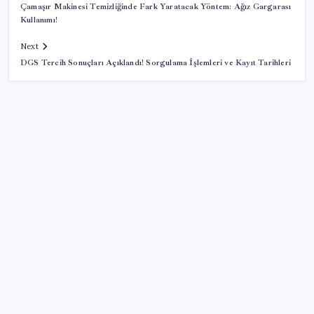
Çamaşır Makinesi Temizliğinde Fark Yaratacak Yöntem: Ağız Gargarası
Kullanımı!
Next
DGS Tercih Sonuçları Açıklandı! Sorgulama İşlemleri ve Kayıt Tarihleri
SON YAZILAR
OpenAI, yapay zeka modellerinin sınırların dışına
çıktığını açıkladı
Şehit aileleri ve gazi aylıklarına zam düzenlemesi
Altın yatırımcısı için kritik hafta: Gram, çeyrek ve