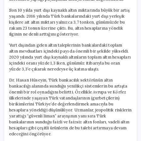
Son 10 yılda yurt dışı kaynaklı altın miktarında büyük bir artış
yaşandı. 2016 yılında Türk bankalarındaki yurt dışı yerleşik
kişilere ait altın miktarı yalnızca 3,7 tonken, günümüzde bu
rakam 23 tonun üzerine çıktı. Bu, altın hesaplarına yönelik
ilginin ne denli arttığını gösteriyor.
Yurt dışından gelen altın taleplerinin bankalardaki toplam
altın mevduatları içindeki payı da önemli bir şekilde yükseldi.
2020 yılında yurt dışı kaynaklı altınların toplam altın hesapları
içindeki oranı yüzde 1,3 iken, günümüz itibarıyla bu oran
yüzde 3,3’e çıkarak neredeyse üç katına ulaştı.
Dr. Hasan Hüseyin, Türk bankacılık sektörünün altın
bankacılığı alanında sunduğu yenilikçi sistemlerin bu artışta
önemli bir rol oynadığını belirtti. Özellikle Avrupa ve Körfez
ülkelerinde yaşayan Türk vatandaşlarının (gurbetçilerin)
birikimlerini Türkiye’de değerlendirmek amacıyla bu
hesaplara yöneldiği düşünülüyor. Uzmanlar, jeopolitik risklerin
yarattığı “güvenli liman” arayışının yanı sıra Türk
bankalarının sunduğu faizli ve faizsiz altın fonları, vadeli altın
hesapları gibi çeşitli ürünlerin de bu talebi artırmaya devam
edeceğini öngörüyor.