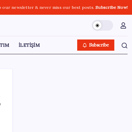
o our newsletter & never miss our best posts.
Subscribe Now!
TIM
İLETİŞİM
Subscribe
ı
SON YAZILAR
OpenAI, yapay zeka modellerinin sınırların
dışına çıktığını açıkladı