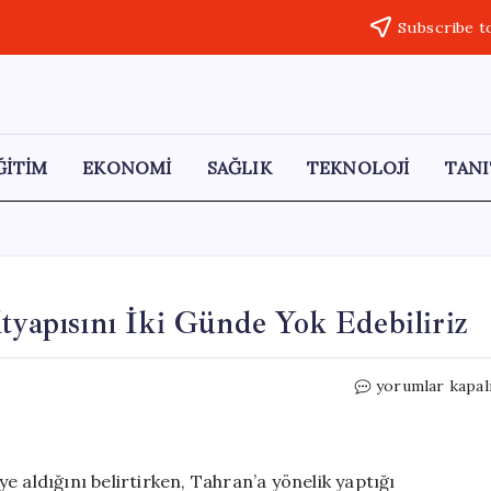
Subscribe t
ĞİTİM
EKONOMİ
SAĞLIK
TEKNOLOJİ
TANI
tyapısını İki Günde Yok Edebiliriz
Trump’tan
yorumlar kapal
İran’a
Sert
Uyarı:
Altyapısını
 aldığını belirtirken, Tahran’a yönelik yaptığı