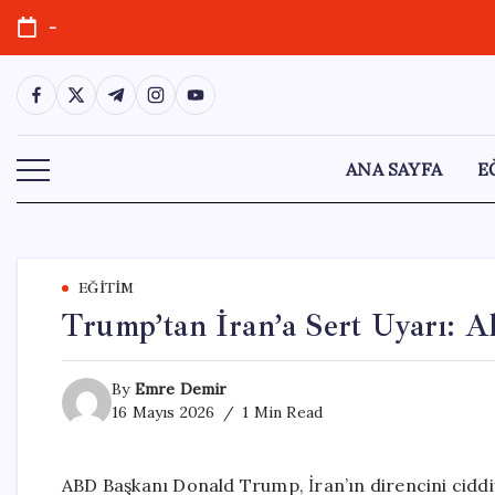
Skip
-
to
content
https://www.facebook.com/
https://twitter.com/
https://t.me/
https://www.instagram.com/
https://youtube.com/
ANA SAYFA
E
EĞITIM
Trump’tan İran’a Sert Uyarı: Al
By
Emre Demir
16 Mayıs 2026
1 Min Read
ABD Başkanı Donald Trump, İran’ın direncini ciddiye