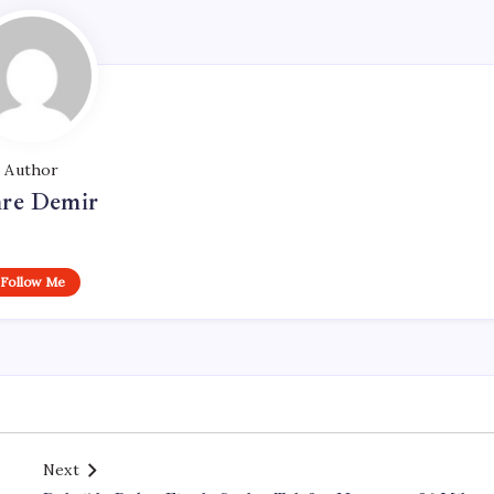
Author
re Demir
Follow Me
Next