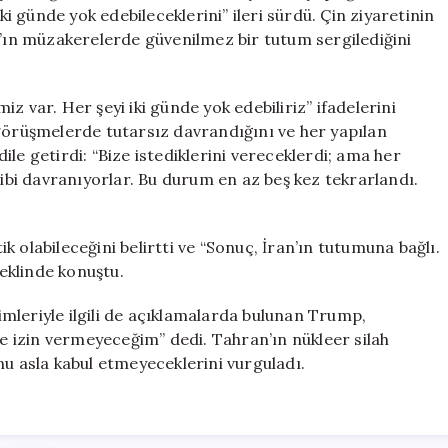
İki
ki günde yok edebileceklerini” ileri sürdü. Çin ziyaretinin
Günde
ın müzakerelerde güvenilmez bir tutum sergilediğini
Yok
Edebiliriz
için
z var. Her şeyi iki günde yok edebiliriz” ifadelerini
 görüşmelerde tutarsız davrandığını ve her yapılan
le getirdi: “Bize istediklerini vereceklerdi; ama her
bi davranıyorlar. Bu durum en az beş kez tekrarlandı.
 olabileceğini belirtti ve “Sonuç, İran’ın tutumuna bağlı.
eklinde konuştu.
mleriyle ilgili de açıklamalarda bulunan Trump,
ne izin vermeyeceğim” dedi. Tahran’ın nükleer silah
nu asla kabul etmeyeceklerini vurguladı.