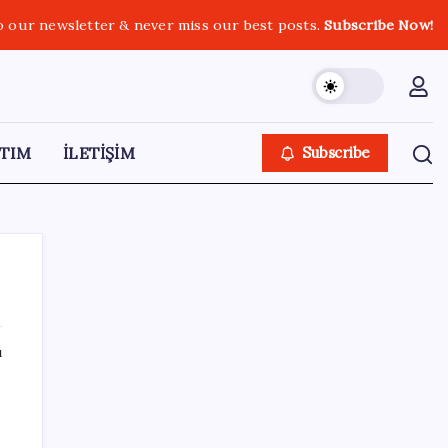
o our newsletter & never miss our best posts.
Subscribe Now!
TIM
İLETİŞİM
Subscribe
ı
SON YAZILAR
Kritik toplantıya günler kaldı: Merkez
Bankası enflasyon tahminlerini 13