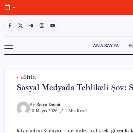
Skip
-
to
content
https://www.facebook.com/
https://twitter.com/
https://t.me/
https://www.instagram.com/
https://youtube.com/
ANA SAYFA
E
EĞITIM
Sosyal Medyada Tehlikeli Şov:
By
Emre Demir
16 Mayıs 2026
1 Min Read
İstanbul’un Esenyurt ilçesinde, trafikteki güvenlik 