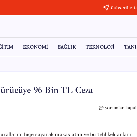
Subscribe t
ĞİTİM
EKONOMİ
SAĞLIK
TEKNOLOJİ
TANI
 Sürücüye 96 Bin TL Ceza
Sosyal
yorumlar kapal
Medyada
Tehlikeli
Şov:
Sürücüye
kurallarını hiçe sayarak makas atan ve bu tehlikeli anları