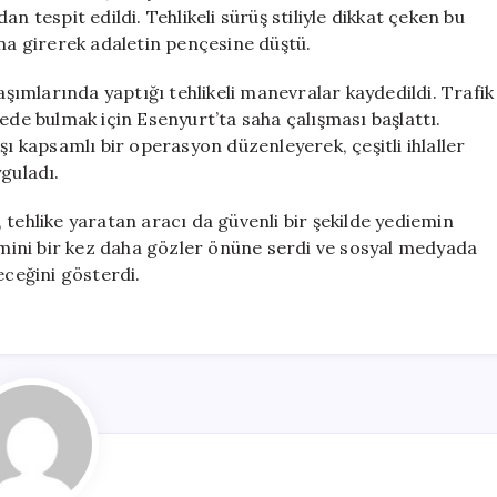
96
n tespit edildi. Tehlikeli sürüş stiliyle dikkat çeken bu
Bin
a girerek adaletin pençesine düştü.
TL
Ceza
ımlarında yaptığı tehlikeli manevralar kaydedildi. Trafik
için
ede bulmak için Esenyurt’ta saha çalışması başlattı.
şı kapsamlı bir operasyon düzenleyerek, çeşitli ihlaller
guladı.
 tehlike yaratan aracı da güvenli bir şekilde yediemin
nemini bir kez daha gözler önüne serdi ve sosyal medyada
eceğini gösterdi.