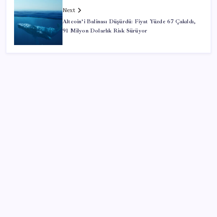
Next
Altcoin’i Balinası Düşürdü: Fiyat Yüzde 67 Çakıldı,
91 Milyon Dolarlık Risk Sürüyor
SON YAZILAR
OpenAI, yapay zeka modellerinin sınırların dışına
çıktığını açıkladı
Şehit aileleri ve gazi aylıklarına zam düzenlemesi
Altın yatırımcısı için kritik hafta: Gram, çeyrek ve