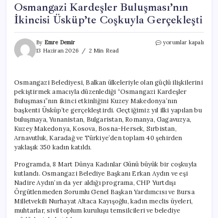
Osmangazi Kardeşler Buluşması’nın
İkincisi Üsküp’te Coşkuyla Gerçekleşti
Osmangazi
By
Emre Demir
yorumlar kapalı
Kardeşler
13 Haziran 2026
2 Min Read
Buluşması’nın
İkincisi
Üsküp’te
Osmangazi Belediyesi, Balkan ülkeleriyle olan güçlü ilişkilerini
Coşkuyla
pekiştirmek amacıyla düzenlediği “Osmangazi Kardeşler
Gerçekleşti
için
Buluşması”nın ikinci etkinliğini Kuzey Makedonya’nın
başkenti Üsküp’te gerçekleştirdi. Geçtiğimiz yıl ilki yapılan bu
buluşmaya, Yunanistan, Bulgaristan, Romanya, Gagavuzya,
Kuzey Makedonya, Kosova, Bosna-Hersek, Sırbistan,
Arnavutluk, Karadağ ve Türkiye’den toplam 40 şehirden
yaklaşık 350 kadın katıldı.
Programda, 8 Mart Dünya Kadınlar Günü büyük bir coşkuyla
kutlandı. Osmangazi Belediye Başkanı Erkan Aydın ve eşi
Nadire Aydın’ın da yer aldığı programa, CHP Yurtdışı
Örgütlenmeden Sorumlu Genel Başkan Yardımcısı ve Bursa
Milletvekili Nurhayat Altaca Kayışoğlu, kadın meclis üyeleri,
muhtarlar, sivil toplum kuruluşu temsilcileri ve belediye