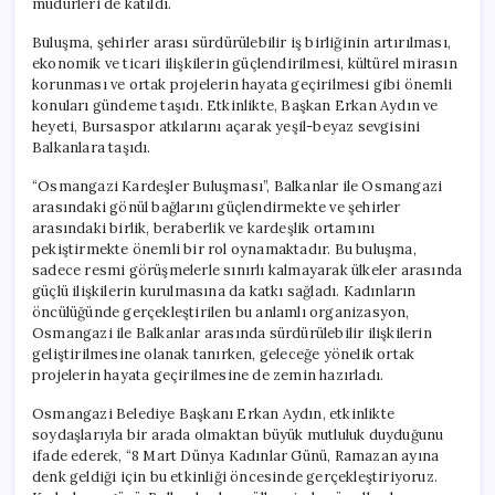
müdürleri de katıldı.
Buluşma, şehirler arası sürdürülebilir iş birliğinin artırılması,
ekonomik ve ticari ilişkilerin güçlendirilmesi, kültürel mirasın
korunması ve ortak projelerin hayata geçirilmesi gibi önemli
konuları gündeme taşıdı. Etkinlikte, Başkan Erkan Aydın ve
heyeti, Bursaspor atkılarını açarak yeşil-beyaz sevgisini
Balkanlara taşıdı.
“Osmangazi Kardeşler Buluşması”, Balkanlar ile Osmangazi
arasındaki gönül bağlarını güçlendirmekte ve şehirler
arasındaki birlik, beraberlik ve kardeşlik ortamını
pekiştirmekte önemli bir rol oynamaktadır. Bu buluşma,
sadece resmi görüşmelerle sınırlı kalmayarak ülkeler arasında
güçlü ilişkilerin kurulmasına da katkı sağladı. Kadınların
öncülüğünde gerçekleştirilen bu anlamlı organizasyon,
Osmangazi ile Balkanlar arasında sürdürülebilir ilişkilerin
geliştirilmesine olanak tanırken, geleceğe yönelik ortak
projelerin hayata geçirilmesine de zemin hazırladı.
Osmangazi Belediye Başkanı Erkan Aydın, etkinlikte
soydaşlarıyla bir arada olmaktan büyük mutluluk duyduğunu
ifade ederek, “8 Mart Dünya Kadınlar Günü, Ramazan ayına
denk geldiği için bu etkinliği öncesinde gerçekleştiriyoruz.