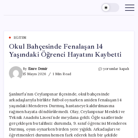
Skip
to
content
EĞITIM
Okul Bahçesinde Fenalaşan 14
Yaşındaki Öğrenci Hayatını Kaybetti
Okul
By
Emre Demir
yorumlar kapalı
Bahçesinde
15 Mayıs 2026
1 Min Read
Fenalaşan
14
Yaşındaki
Şanlıurfa’nın Ceylanpınar ilçesinde, okul bahçesinde
Öğrenci
arkadaşlarıyla birlikte futbol oynarken aniden fenalaşan 14
Hayatını
Kaybetti
yaşındaki Menderes Durmuş, hastaneye kaldırılmasına
için
rağmen hayata döndürülemedi. Olay, Ceylanpınar Mesleki ve
Teknik Anadolu Lisesi’nde meydana geldi. Öğle saatlerinde
gerçekleşen bu talihsiz durumda, 9. sınıf öğrencisi Menderes
Durmuş, oyun oynarken birden yere yığıldı. Arkadaşları ve
öğretmenleri durumu hemen fark ederek hızlı bir şekilde