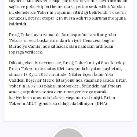
kaybetti. Motosiklet, refüje çarparak devrildi. Olayın ardından
sağlık ve polis ekipleri hemen kaza yerine sevk edildi. Yapılan
incelemelerde Toker’in yaşamını yitirdiği belirlendi. Toker’in
cenazesi, detaylı otopsi için Bursa Adli Tıp Kurumu morguna
kaldırıldı.
Ertuğ Toker, aynı zamanda Bursaspor’un taraftar grubu
Teksas’ın eski başkanlarından biriydi. Cenazesi, bugün
Muradiye Camisi’nde kılınacak olan namazın ardından
toprağa verilecek.
Dikkat çeken bir ayrıntı ise, Ertuğ Toker’in 4 yıl önce kardeşi
Ertan Toker’in de motosiklet kazasında hayatını kaybetmiş
olması. 18 Eylül 2022 tarihinde, Nilüfer ilçesi İzmir Yolu
Caddesi Beşevler Metro İstasyonu’nda yaşanan kazada, Ertan
Toker’in 16 JY 803 plakalı motosikleti, önündeki hafif ticari
araca çarptıktan sonra demir bariyerlere çarparak
bariyerlerin arasında kalarak yaşamını yitirmişti. Ertan
Toker’in AKUT gönüllüsü olduğu da biliniyor. (DHA)