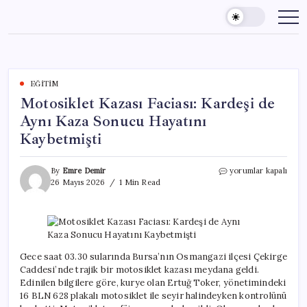
Skip
to
content
EĞITIM
Motosiklet Kazası Faciası: Kardeşi de
Aynı Kaza Sonucu Hayatını
Kaybetmişti
Motosiklet
By
Emre Demir
yorumlar kapalı
Kazası
26 Mayıs 2026
1 Min Read
Faciası:
Kardeşi
de
Aynı
Kaza
Sonucu
Gece saat 03.30 sularında Bursa’nın Osmangazi ilçesi Çekirge
Hayatını
Caddesi’nde trajik bir motosiklet kazası meydana geldi.
Kaybetmişti
Edinilen bilgilere göre, kurye olan Ertuğ Toker, yönetimindeki
için
16 BLN 628 plakalı motosiklet ile seyir halindeyken kontrolünü