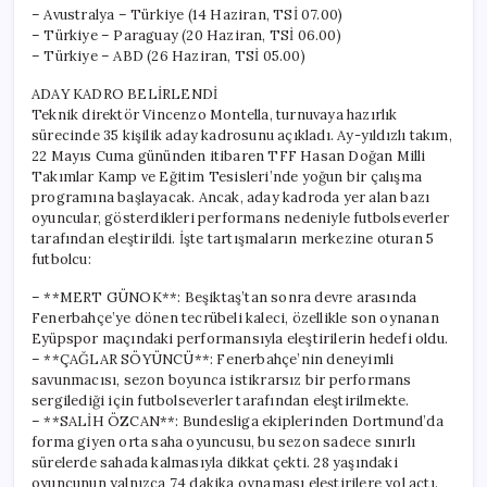
– Avustralya – Türkiye (14 Haziran, TSİ 07.00)
– Türkiye – Paraguay (20 Haziran, TSİ 06.00)
– Türkiye – ABD (26 Haziran, TSİ 05.00)
ADAY KADRO BELİRLENDİ
Teknik direktör Vincenzo Montella, turnuvaya hazırlık
sürecinde 35 kişilik aday kadrosunu açıkladı. Ay-yıldızlı takım,
22 Mayıs Cuma gününden itibaren TFF Hasan Doğan Milli
Takımlar Kamp ve Eğitim Tesisleri’nde yoğun bir çalışma
programına başlayacak. Ancak, aday kadroda yer alan bazı
oyuncular, gösterdikleri performans nedeniyle futbolseverler
tarafından eleştirildi. İşte tartışmaların merkezine oturan 5
futbolcu:
– **MERT GÜNOK**: Beşiktaş’tan sonra devre arasında
Fenerbahçe’ye dönen tecrübeli kaleci, özellikle son oynanan
Eyüpspor maçındaki performansıyla eleştirilerin hedefi oldu.
– **ÇAĞLAR SÖYÜNCÜ**: Fenerbahçe’nin deneyimli
savunmacısı, sezon boyunca istikrarsız bir performans
sergilediği için futbolseverler tarafından eleştirilmekte.
– **SALİH ÖZCAN**: Bundesliga ekiplerinden Dortmund’da
forma giyen orta saha oyuncusu, bu sezon sadece sınırlı
sürelerde sahada kalmasıyla dikkat çekti. 28 yaşındaki
oyuncunun yalnızca 74 dakika oynaması eleştirilere yol açtı.