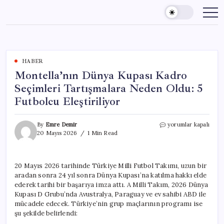
Skip
to
content
HABER
Montella’nın Dünya Kupası Kadro
Seçimleri Tartışmalara Neden Oldu: 5
Futbolcu Eleştiriliyor
Montella’nın
By
Emre Demir
yorumlar kapalı
Dünya
20 Mayıs 2026
1 Min Read
Kupası
Kadro
Seçimleri
20 Mayıs 2026 tarihinde Türkiye Milli Futbol Takımı, uzun bir
Tartışmalara
aradan sonra 24 yıl sonra Dünya Kupası’na katılma hakkı elde
Neden
Oldu:
ederek tarihi bir başarıya imza attı. A Milli Takım, 2026 Dünya
5
Kupası D Grubu’nda Avustralya, Paraguay ve ev sahibi ABD ile
Futbolcu
mücadele edecek. Türkiye’nin grup maçlarının programı ise
Eleştiriliyor
şu şekilde belirlendi:
için