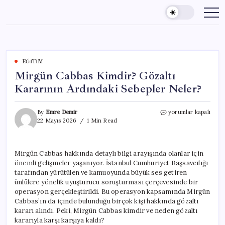
Skip
to
content
EĞITIM
Mirgün Cabbas Kimdir? Gözaltı
Kararının Ardındaki Sebepler Neler?
Mirgün
By
Emre Demir
yorumlar kapalı
Cabbas
22 Mayıs 2026
1 Min Read
Kimdir?
Gözaltı
Kararının
Mirgün Cabbas hakkında detaylı bilgi arayışında olanlar için
Ardındaki
önemli gelişmeler yaşanıyor. İstanbul Cumhuriyet Başsavcılığı
Sebepler
Neler?
tarafından yürütülen ve kamuoyunda büyük ses getiren
için
ünlülere yönelik uyuşturucu soruşturması çerçevesinde bir
operasyon gerçekleştirildi. Bu operasyon kapsamında Mirgün
Cabbas’ın da içinde bulunduğu birçok kişi hakkında gözaltı
kararı alındı. Peki, Mirgün Cabbas kimdir ve neden gözaltı
kararıyla karşı karşıya kaldı?