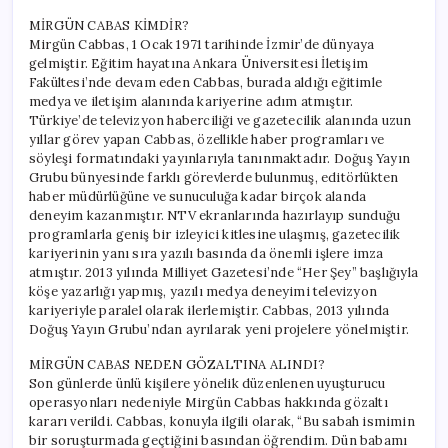
MİRGÜN CABAS KİMDİR?
Mirgün Cabbas, 1 Ocak 1971 tarihinde İzmir’de dünyaya
gelmiştir. Eğitim hayatına Ankara Üniversitesi İletişim
Fakültesi’nde devam eden Cabbas, burada aldığı eğitimle
medya ve iletişim alanında kariyerine adım atmıştır.
Türkiye’de televizyon haberciliği ve gazetecilik alanında uzun
yıllar görev yapan Cabbas, özellikle haber programları ve
söyleşi formatındaki yayınlarıyla tanınmaktadır. Doğuş Yayın
Grubu bünyesinde farklı görevlerde bulunmuş, editörlükten
haber müdürlüğüne ve sunuculuğa kadar birçok alanda
deneyim kazanmıştır. NTV ekranlarında hazırlayıp sunduğu
programlarla geniş bir izleyici kitlesine ulaşmış, gazetecilik
kariyerinin yanı sıra yazılı basında da önemli işlere imza
atmıştır. 2013 yılında Milliyet Gazetesi’nde “Her Şey” başlığıyla
köşe yazarlığı yapmış, yazılı medya deneyimi televizyon
kariyeriyle paralel olarak ilerlemiştir. Cabbas, 2013 yılında
Doğuş Yayın Grubu’ndan ayrılarak yeni projelere yönelmiştir.
MİRGÜN CABAS NEDEN GÖZALTINA ALINDI?
Son günlerde ünlü kişilere yönelik düzenlenen uyuşturucu
operasyonları nedeniyle Mirgün Cabbas hakkında gözaltı
kararı verildi. Cabbas, konuyla ilgili olarak, “Bu sabah ismimin
bir soruşturmada geçtiğini basından öğrendim. Dün babamı