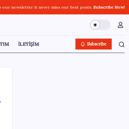
o our newsletter & never miss our best posts.
Subscribe Now!
TIM
İLETİŞİM
Subscribe
ı
SON YAZILAR
Küresel gıda fiyatlarında alarm: 3,5 yılın
zirvesi görüldü