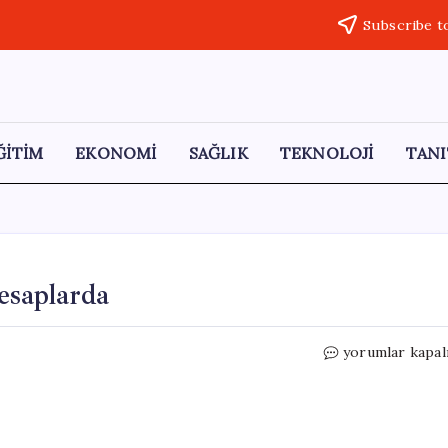
Subscribe t
ĞİTİM
EKONOMİ
SAĞLIK
TEKNOLOJİ
TANI
esaplarda
Mayıs
yorumlar kapal
Ayı
Doğum
Yardımları
Hesaplarda