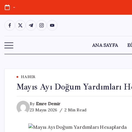
Skip
-
to
content
https://www.facebook.com/
https://twitter.com/
https://t.me/
https://www.instagram.com/
https://youtube.com/
ANA SAYFA
E
HABER
Mayıs Ayı Doğum Yardımları H
By
Emre Demir
23 Mayıs 2026
2 Min Read