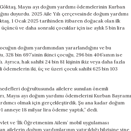
için
 Göktaş, Mayıs ayı doğum yardımı ödemelerinin Kurban
ğını duyurdu. 2025 Aile Yılı çerçevesinde doğum yardımı
taş, 1 Ocak 2025 tarihinden itibaren doğacak olan ilk
a, üçüncü ve daha sonraki çocuklar için ise aylık 5 bin lira
 çocuğun doğum yardımından yararlandığını ve bu
u, 328 bin 697’sinin ikinci çocuğu, 296 bin 406’sının ise
 Ayrıca, hak sahibi 24 bin 81 kişinin ikiz veya daha fazla
 ödemelerin iki, üç ve üzeri çocuk sahibi 625 bin 103
 hedefleri doğrultusunda ailelere sunulan önemli
ları, Mayıs ayı doğum yardımı ödemelerini Kurban Bayramı
yardımcı olmak için gerçekleştirdik. Şu ana kadar doğum
 anneye 18 milyar lira ödeme yaptık,” dedi.
let ve ‘İlk Öğretmenim Ailem’ mobil uygulaması
n ailelerin doğum yardımlarının yatırıldığı bilgisine yine