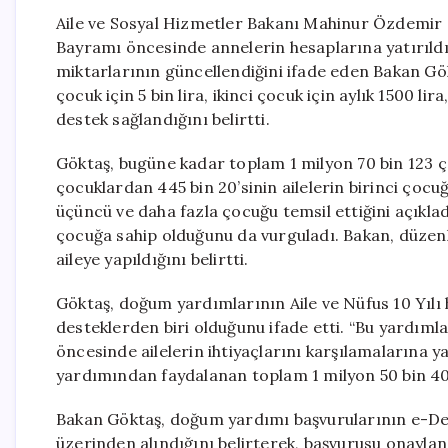
Aile ve Sosyal Hizmetler Bakanı Mahinur Özdemir
Bayramı öncesinde annelerin hesaplarına yatırıldı
miktarlarının güncellendiğini ifade eden Bakan Gök
çocuk için 5 bin lira, ikinci çocuk için aylık 1500 lir
destek sağlandığını belirtti.
Göktaş, bugüne kadar toplam 1 milyon 70 bin 123
çocuklardan 445 bin 20’sinin ailelerin birinci çocuğ
üçüncü ve daha fazla çocuğu temsil ettiğini açıkladı.
çocuğa sahip olduğunu da vurguladı. Bakan, düzenli
aileye yapıldığını belirtti.
Göktaş, doğum yardımlarının Aile ve Nüfus 10 Yılı
desteklerden biri olduğunu ifade etti. “Bu yardım
öncesinde ailelerin ihtiyaçlarını karşılamalarına 
yardımından faydalanan toplam 1 milyon 50 bin 401
Bakan Göktaş, doğum yardımı başvurularının e-Dev
üzerinden alındığını belirterek, başvurusu onaylana