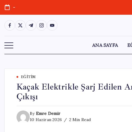
Skip
-
to
content
https://www.facebook.com/
https://twitter.com/
https://t.me/
https://www.instagram.com/
https://youtube.com/
ANA SAYFA
E
EĞITIM
Kaçak Elektrikle Şarj Edilen A
Çıkışı
By
Emre Demir
10 Haziran 2026
2 Min Read