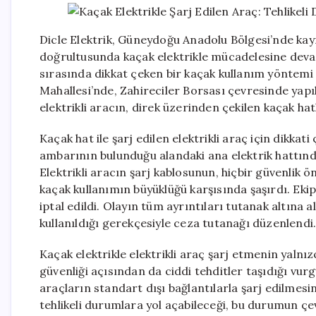
Dicle Elektrik, Güneydoğu Anadolu Bölgesi’nde kayıps
doğrultusunda kaçak elektrikle mücadelesine devam
sırasında dikkat çeken bir kaçak kullanım yöntemi 
Mahallesi’nde, Zahireciler Borsası çevresinde yap
elektrikli aracın, direk üzerinden çekilen kaçak hatla
Kaçak hat ile şarj edilen elektrikli araç için dikkat
ambarının bulunduğu alandaki ana elektrik hattından 
Elektrikli aracın şarj kablosunun, hiçbir güvenlik 
kaçak kullanımın büyüklüğü karşısında şaşırdı. Ek
iptal edildi. Olayın tüm ayrıntıları tutanak altına a
kullanıldığı gerekçesiyle ceza tutanağı düzenlendi
Kaçak elektrikle elektrikli araç şarj etmenin yaln
güvenliği açısından da ciddi tehditler taşıdığı vurg
araçların standart dışı bağlantılarla şarj edilmesi
tehlikeli durumlara yol açabileceği, bu durumun çe