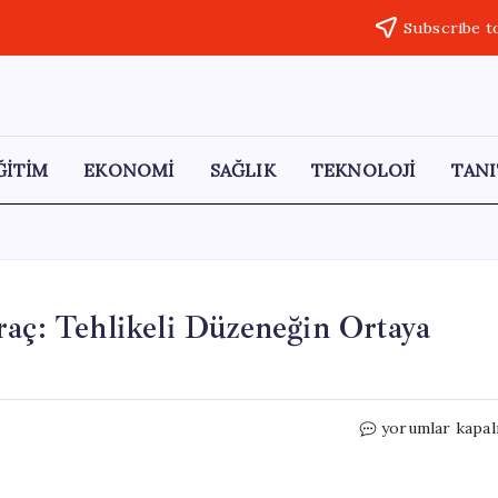
Subscribe t
ĞİTİM
EKONOMİ
SAĞLIK
TEKNOLOJİ
TANI
raç: Tehlikeli Düzeneğin Ortaya
Kaçak
yorumlar kapal
Elektrikle
Şarj
Edilen