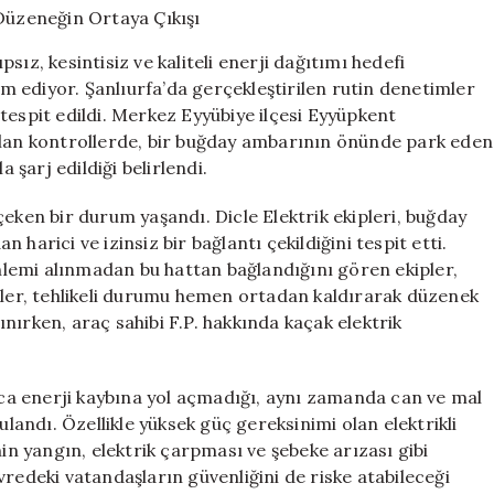
Araç:
Tehlikeli
ız, kesintisiz ve kaliteli enerji dağıtımı hedefi
Düzeneğin
 ediyor. Şanlıurfa’da gerçekleştirilen rutin denetimler
Ortaya
tespit edildi. Merkez Eyyübiye ilçesi Eyyüpkent
Çıkışı
için
ılan kontrollerde, bir buğday ambarının önünde park eden
 şarj edildiği belirlendi.
i çeken bir durum yaşandı. Dicle Elektrik ekipleri, buğday
harici ve izinsiz bir bağlantı çekildiğini tespit etti.
önlemi alınmadan bu hattan bağlandığını gören ekipler,
ipler, tehlikeli durumu hemen ortadan kaldırarak düzenek
lınırken, araç sahibi F.P. hakkında kaçak elektrik
.
ızca enerji kaybına yol açmadığı, aynı zamanda can ve mal
ulandı. Özellikle yüksek güç gereksinimi olan elektrikli
nin yangın, elektrik çarpması ve şebeke arızası gibi
vredeki vatandaşların güvenliğini de riske atabileceği