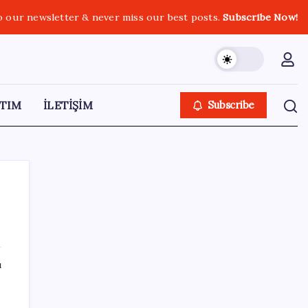
o our newsletter & never miss our best posts.
Subscribe Now!
TIM
İLETİŞİM
Subscribe
SON YAZILAR
ı
Küresel gıda fiyatlarında alarm: 3,5 yılın
zirvesi görüldü