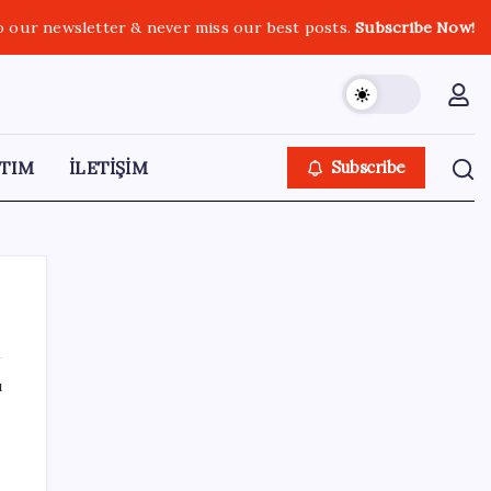
o our newsletter & never miss our best posts.
Subscribe Now!
TIM
İLETİŞİM
Subscribe
ı
SON YAZILAR
Adalet Bakanlığı ‘projesi’: Hâkim ve savcılar
yapay zekâyla ‘örgüt tahmini’ yapacak!