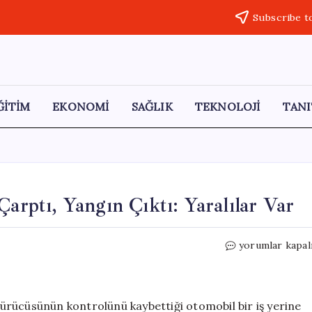
Subscribe t
ĞİTİM
EKONOMİ
SAĞLIK
TEKNOLOJİ
TANI
Çarptı, Yangın Çıktı: Yaralılar Var
İstanbul’da
yorumlar kapal
Otomobil
İş
Yerine
Çarptı,
 sürücüsünün kontrolünü kaybettiği otomobil bir iş yerine