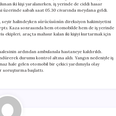
Yangın
unan iki kişi yaralanırken, iş yerinde de ciddi hasar
Çıktı:
si üzerinde sabah saat 05.30 civarında meydana geldi.
Yaralılar
Var
, seyir halindeyken sürücüsünün direksiyon hakimiyetini
için
çarptı. Kaza sonrasında hem otomobilde hem de iş yerinde
s ekipleri, araçta mahsur kalan iki kişiyi kurtarmak için
dahalesinin ardından ambulansla hastaneye kaldırıldı.
öndürerek durumu kontrol altına aldı. Yangın nedeniyle iş
maz hale gelen otomobil bir çekici yardımıyla olay
bir soruşturma başlattı.