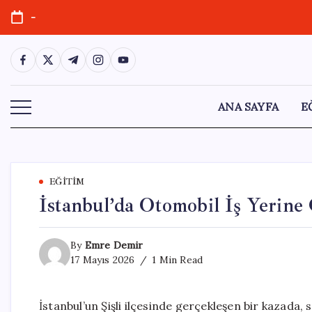
Skip
-
to
content
https://www.facebook.com/
https://twitter.com/
https://t.me/
https://www.instagram.com/
https://youtube.com/
ANA SAYFA
E
EĞITIM
İstanbul’da Otomobil İş Yerine 
By
Emre Demir
17 Mayıs 2026
1 Min Read
İstanbul’un Şişli ilçesinde gerçekleşen bir kazada,