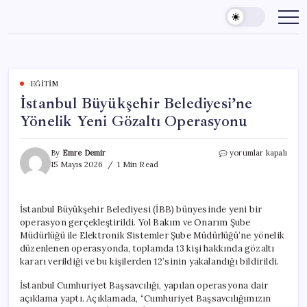
Skip
to
content
EĞITIM
İstanbul Büyükşehir Belediyesi’ne
Yönelik Yeni Gözaltı Operasyonu
İstanbul
By
Emre Demir
yorumlar kapalı
Büyükşehir
15 Mayıs 2026
1 Min Read
Belediyesi’ne
Yönelik
Yeni
İstanbul Büyükşehir Belediyesi (İBB) bünyesinde yeni bir
Gözaltı
operasyon gerçekleştirildi. Yol Bakım ve Onarım Şube
Operasyonu
için
Müdürlüğü ile Elektronik Sistemler Şube Müdürlüğü’ne yönelik
düzenlenen operasyonda, toplamda 13 kişi hakkında gözaltı
kararı verildiği ve bu kişilerden 12’sinin yakalandığı bildirildi.
İstanbul Cumhuriyet Başsavcılığı, yapılan operasyona dair
açıklama yaptı. Açıklamada, “Cumhuriyet Başsavcılığımızın