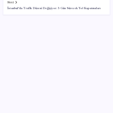
Next
İstanbul’da Trafik Düzeni Değişiyor: 3 Gün Sürecek Yol Kapatmaları
SON YAZILAR
OpenAI, yapay zeka modellerinin sınırların dışına
çıktığını açıkladı
Şehit aileleri ve gazi aylıklarına zam düzenlemesi
Altın yatırımcısı için kritik hafta: Gram, çeyrek ve
Cumhuriyet altını bugün ne kadar oldu? Güncel altın
fiyatları 4 Ağustos 2026 Salı…