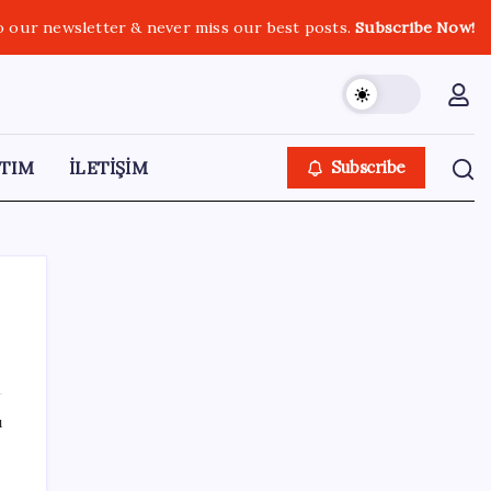
o our newsletter & never miss our best posts.
Subscribe Now!
TIM
İLETİŞİM
Subscribe
SON YAZILAR
ı
OpenAI, yapay zeka modellerinin sınırların
dışına çıktığını açıkladı