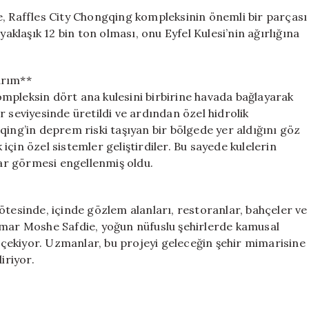
Şehir
e, Raffles City Chongqing kompleksinin önemli bir parçası
Ortasında
yaklaşık 12 bin ton olması, onu Eyfel Kulesi’nin ağırlığına
Gökyüzü
Koridoru
Oluşturuldu
arım**
için
 kompleksin dört ana kulesini birbirine havada bağlayarak
 seviyesinde üretildi ve ardından özel hidrolik
qing’in deprem riski taşıyan bir bölgede yer aldığını göz
çin özel sistemler geliştirdiler. Bu sayede kulelerin
ar görmesi engellenmiş oldu.
ötesinde, içinde gözlem alanları, restoranlar, bahçeler ve
imar Moshe Safdie, yoğun nüfuslu şehirlerde kamusal
çekiyor. Uzmanlar, bu projeyi geleceğin şehir mimarisine
iriyor.