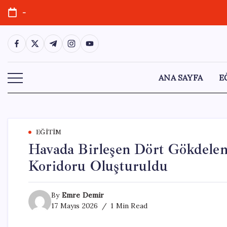
Skip
-
to
content
https://www.facebook.com/
https://twitter.com/
https://t.me/
https://www.instagram.com/
https://youtube.com/
ANA SAYFA
E
EĞITIM
Havada Birleşen Dört Gökdelen
Koridoru Oluşturuldu
By
Emre Demir
17 Mayıs 2026
1 Min Read