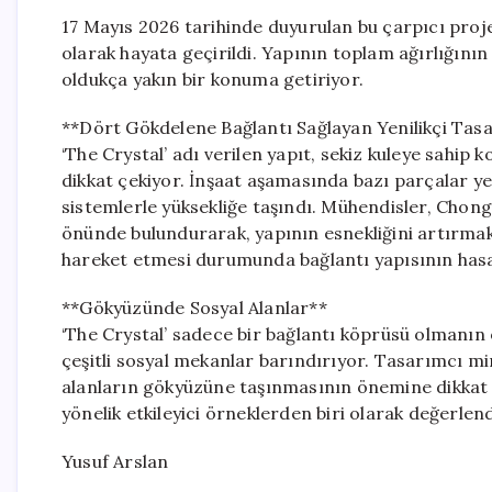
17 Mayıs 2026 tarihinde duyurulan bu çarpıcı proj
olarak hayata geçirildi. Yapının toplam ağırlığının 
oldukça yakın bir konuma getiriyor.
**Dört Gökdelene Bağlantı Sağlayan Yenilikçi Tas
‘The Crystal’ adı verilen yapıt, sekiz kuleye sahip
dikkat çekiyor. İnşaat aşamasında bazı parçalar yer
sistemlerle yüksekliğe taşındı. Mühendisler, Chong
önünde bulundurarak, yapının esnekliğini artırmak i
hareket etmesi durumunda bağlantı yapısının has
**Gökyüzünde Sosyal Alanlar**
‘The Crystal’ sadece bir bağlantı köprüsü olmanın 
çeşitli sosyal mekanlar barındırıyor. Tasarımcı m
alanların gökyüzüne taşınmasının önemine dikkat 
yönelik etkileyici örneklerden biri olarak değerlend
Yusuf Arslan