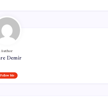
Author
re Demir
Follow Me