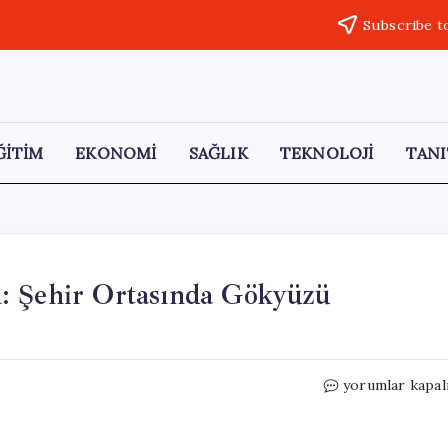
Subscribe t
ĞİTİM
EKONOMİ
SAĞLIK
TEKNOLOJİ
TANI
: Şehir Ortasında Gökyüzü
Havada
yorumlar kapal
Birleşen
Dört
Gökdelen: