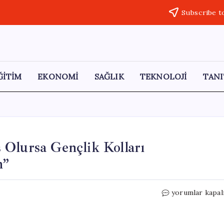
Subscribe t
ĞİTİM
EKONOMİ
SAĞLIK
TEKNOLOJİ
TANI
 Olursa Gençlik Kolları
m”
Gençosman
yorumlar kapal
Killik:
“Geri
Dönüş