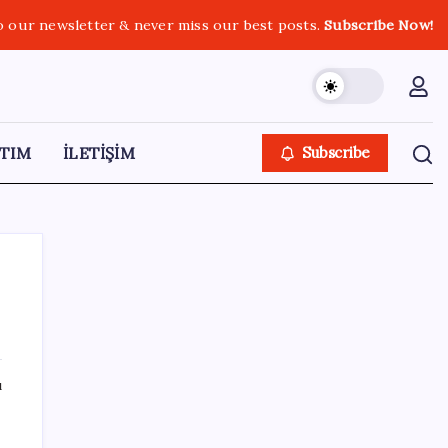
o our newsletter & never miss our best posts.
Subscribe Now!
TIM
İLETİŞİM
Subscribe
SON YAZILAR
ı
OpenAI, yapay zeka modellerinin sınırların
dışına çıktığını açıkladı