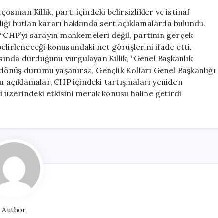
Olursa
man Killik, parti içindeki belirsizlikler ve istinaf
Gençlik
iği butlan kararı hakkında sert açıklamalarda bulundu.
Kolları
 “CHP’yi sarayın mahkemeleri değil, partinin gerçek
Başkanlığına
 belirleneceği konusundaki net görüşlerini ifade etti.
Aday
ında durduğunu vurgulayan Killik, “Genel Başkanlık
Olmayacağım”
i dönüş durumu yaşanırsa, Gençlik Kolları Genel Başkanlığı
için
Bu açıklamalar, CHP içindeki tartışmaları yeniden
ri üzerindeki etkisini merak konusu haline getirdi.
Author