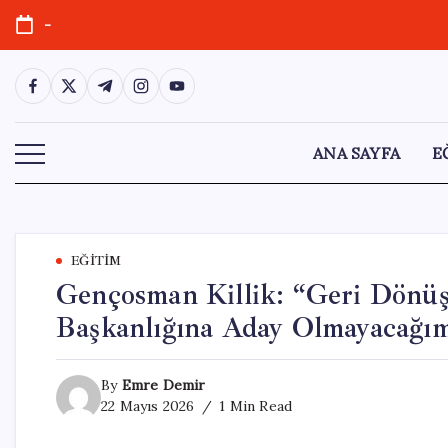
Skip
-
to
content
https://www.facebook.com/
https://twitter.com/
https://t.me/
https://www.instagram.com/
https://youtube.com/
ANA SAYFA
E
EĞITIM
Gençosman Killik: “Geri Dönüş
Başkanlığına Aday Olmayacağı
By
Emre Demir
22 Mayıs 2026
1 Min Read