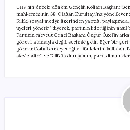
CHP’nin önceki dönem Gençlik Kolları Başkanı Genços
mahkemesinin 38. Olağan Kurultayı’na yönelik verd
Killik, sosyal medya üzerinden yaptığı paylaşımda,
üyeleri yönetir” diyerek, partinin liderliğinin nasıl
Partinin mevcut Genel Başkanı Özgür Özel’in arkas
görevi, atamayla değil, seçimle gelir. Eğer bir ger
görevini kabul etmeyeceğim” ifadelerini kullandı. 
alevlendirdi ve Killik’in duruşunun, parti dinamikle