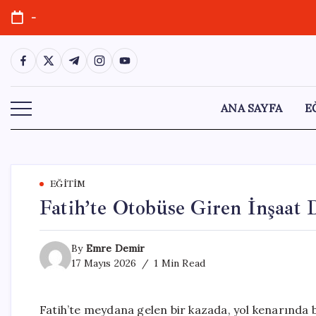
Skip
-
to
content
https://www.facebook.com/
https://twitter.com/
https://t.me/
https://www.instagram.com/
https://youtube.com/
ANA SAYFA
E
EĞITIM
Fatih’te Otobüse Giren İnşaat 
By
Emre Demir
17 Mayıs 2026
1 Min Read
Fatih’te meydana gelen bir kazada, yol kenarında 