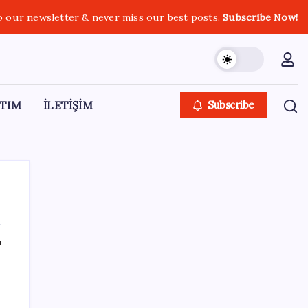
o our newsletter & never miss our best posts.
Subscribe Now!
TIM
İLETİŞİM
Subscribe
ı
SON YAZILAR
OpenAI, yapay zeka modellerinin sınırların
dışına çıktığını açıkladı