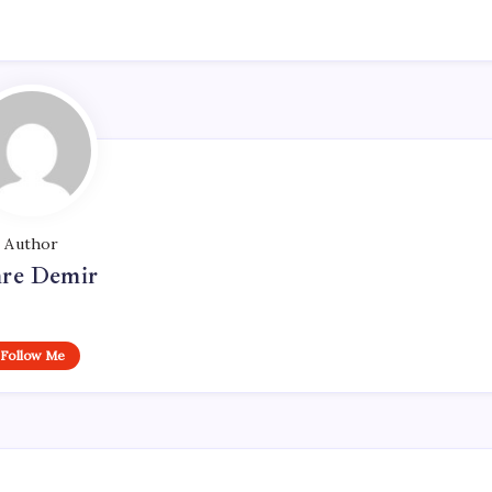
Author
re Demir
Follow Me