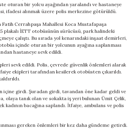
Yolcuyu
ste oturan bir yolcu ayağından yaralandı ve hastaneye
Yaraladı
lisi, ifadesi alınmak üzere polis merkezine götürüldü.
için
da Fatih Cerrahpaşa Mahallesi Koca Mustafapaşa
85 plakalı İETT otobüsünün sürücüsü, park halindeki
meye çalıştı. Bu sırada yol kenarındaki inşaat demirleri,
 otobüs içinde oturan bir yolcunun ayağına saplanması
ından hastaneye sevk edildi.
ipleri sevk edildi. Polis, çevrede güvenlik önlemleri alarak
itfaiye ekipleri tarafından kesilerek otobüsten çıkarıldı.
ldırıldı.
n içine girdi. Şuradan girdi, tavandan öne kadar geldi ve
a, olaya tanık olan ve sokakta iş yeri bulunan Ümit Çelik,
ek kadının bacağına saplandı. İtfaiye, ambulans ve polis
 alınması gereken önlemleri bir kez daha gündeme getirdi.