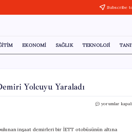
Subscribe t
ĞİTİM
EKONOMİ
SAĞLIK
TEKNOLOJİ
TANI
Demiri Yolcuyu Yaraladı
Fatih’te
yorumlar kapal
Otobüse
Giren
İnşaat
Demiri
bulunan inşaat demirleri bir İETT otobüsünün altına