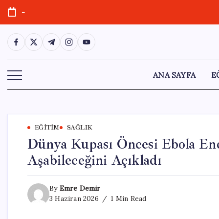
Skip
-
to
content
https://www.facebook.com/
https://twitter.com/
https://t.me/
https://www.instagram.com/
https://youtube.com/
ANA SAYFA
E
EĞITIM
SAĞLIK
Dünya Kupası Öncesi Ebola Endi
Aşabileceğini Açıkladı
By
Emre Demir
3 Haziran 2026
1 Min Read