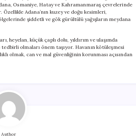
Hazırlıklı
, Adana, Osmaniye, Hatay ve Kahramanmaraş çevrelerinde
Olun
r. Özellikle Adana’nın kuzey ve doğu kesimleri,
için
gelerinde şiddetli ve gök gürültülü yağışların meydana
arı, heyelan, küçük çaplı dolu, yıldırım ve ulaşımda
e tedbirli olmaları önem taşıyor. Havanın kötüleşmesi
lıklı olmak, can ve mal güvenliğinin korunması açısından
Author