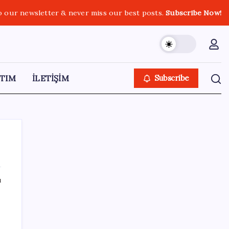
o our newsletter & never miss our best posts.
Subscribe Now!
TIM
İLETİŞİM
Subscribe
ı
SON YAZILAR
OpenAI, yapay zeka modellerinin sınırların
dışına çıktığını açıkladı