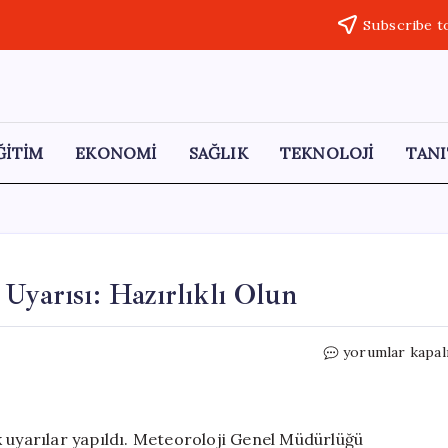
Subscribe t
ĞİTİM
EKONOMİ
SAĞLIK
TEKNOLOJİ
TANI
Uyarısı: Hazırlıklı Olun
Doğu
yorumlar kapal
Akdeniz’de
Şiddetli
Yağış
Uyarısı:
k uyarılar yapıldı. Meteoroloji Genel Müdürlüğü