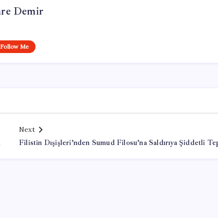
re Demir
Follow Me
Next
i
Filistin Dışişleri’nden Sumud Filosu’na Saldırıya Şiddetli Te