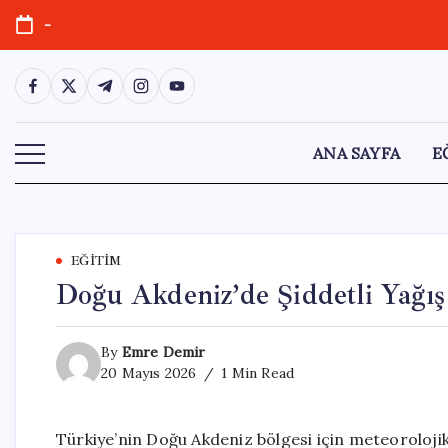
Skip
-
to
content
https://www.facebook.com/
https://twitter.com/
https://t.me/
https://www.instagram.com/
https://youtube.com/
ANA SAYFA
E
EĞITIM
Doğu Akdeniz’de Şiddetli Yağış 
By
Emre Demir
20 Mayıs 2026
1 Min Read
Türkiye’nin Doğu Akdeniz bölgesi için meteoroloji