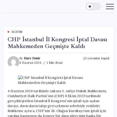
Skip
to
content
EĞITIM
CHP İstanbul İl Kongresi İptal Davası
Mahkemeden Geçmişte Kaldı
CHP
By
Emre Demir
yorumlar kapalı
İstanbul
4 Haziran 2026
1 Min Read
İl
Kongresi
İptal
Davası
Mahkemeden
Geçmişte
4 Haziran 2026 tarihinde Ankara 3. Asliye Hukuk Mahkemesi,
Kaldı
Cumhuriyet Halk Partisi’nin (CHP) 8 Ekim 2023 tarihinde
için
gerçekleştirilen İstanbul İl Kongresi’nin iptali için açılan
davayı, davacıların talep geri çekmesi sebebiyle reddetti.
Mahkeme ayrıca, CHP’nin 38. Olağan Kurultayı’nın iptali için
yapılan başvuruyu da, benzer bir dava sürecinin başka bir