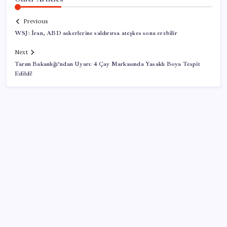
Previous
WSJ: İran, ABD askerlerine saldırırsa ateşkes sona erebilir
Next
Tarım Bakanlığı’ndan Uyarı: 4 Çay Markasında Yasaklı Boya Tespit
Edildi!
SON YAZILAR
OpenAI, yapay zeka modellerinin sınırların dışına
çıktığını açıkladı