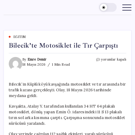
Skip
to
content
EĞITIM
Bilecik’te Motosiklet ile Tır Çarpıştı
Bilecik’te
By
Emre Demir
yorumlar kapalı
Motosiklet
18 Mayıs 2026
1 Min Read
ile
Tır
Çarpıştı
Bilecik’in Küplü köyü kavşağında motosiklet ve tır arasında bir
için
trafik kazası gerçekleşti. Olay, 18 Mayıs 2026 tarihinde
meydana geldi.
Kavşakta, Atalay Y. tarafından kullanılan 34 HT 64 plakalı
motosiklet, dönüş yapan Emin Ö. idaresindeki 11 S 13 plakalı
tırın sol arka kısmına çarptı. Çarpışma sonucunda motosiklet
sürücüsü yaralandı.
Olay yerinde çağrılan 112 sağlık ekipleri, yaralı sürücüyü