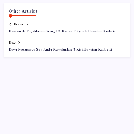
Other Articles
Previous
Hastanede Bıçaklanan Genç, 10. Kattan Düşerek Hayatını Kaybetti
Next
Kuyu Faciasında Son Anda Kurtulanlar: 3 Kişi Hayatını Kaybetti
SON YAZILAR
Adalet Bakanlığı ‘projesi’: Hâkim ve savcılar yapay